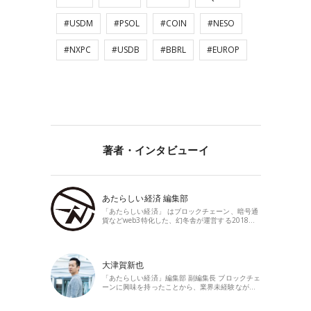
#USDM
#PSOL
#COIN
#NESO
#NXPC
#USDB
#BBRL
#EUROP
著者・インタビューイ
あたらしい経済 編集部
「あたらしい経済」 はブロックチェーン、暗号通
貨などweb3特化した、幻冬舎が運営する2018…
大津賀新也
「あたらしい経済」編集部 副編集長 ブロックチェ
ーンに興味を持ったことから、業界未経験なが…