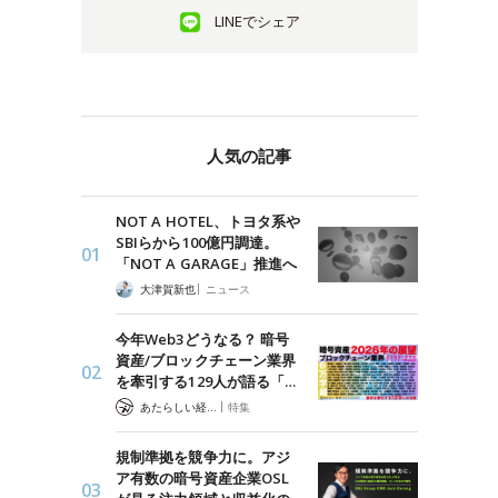
LINEでシェア
人気の記事
NOT A HOTEL、トヨタ系や
SBIらから100億円調達。
「NOT A GARAGE」推進へ
|
大津賀新也
ニュース
今年Web3どうなる？ 暗号
資産/ブロックチェーン業界
を牽引する129人が語る「…
|
あたらしい経済 編集部
特集
規制準拠を競争力に。アジ
ア有数の暗号資産企業OSL