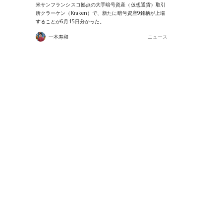
米サンフランシスコ拠点の大手暗号資産（仮想通貨）取引
所クラーケン（Kraken）で、新たに暗号資産9銘柄が上場
することが6月15日分かった。
一本寿和
ニュース