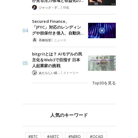
が見る注力領域と収益化の…
|
ジャック・デロン（Jack Derong）
特集
Secured Finance、
「JPYC」対応のレンディン
グや担保付き借入、自動決…
|
髙橋知里
ニュース
bitgritとは？ AIモデルの民
主化をWeb3で目指す 日本
人起業家の挑戦
|
あたらしい経済 編集部
ストーリー
Top30を見る
人気のキーワード
#BTC
#ABTC
#NERO
#QCAD