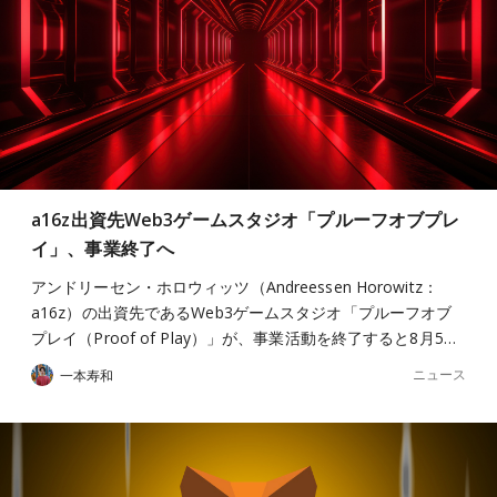
a16z出資先Web3ゲームスタジオ「プルーフオブプレ
イ」、事業終了へ
アンドリーセン・ホロウィッツ（Andreessen Horowitz：
a16z）の出資先であるWeb3ゲームスタジオ「プルーフオブ
プレイ（Proof of Play）」が、事業活動を終了すると8月5…
ニュース
一本寿和