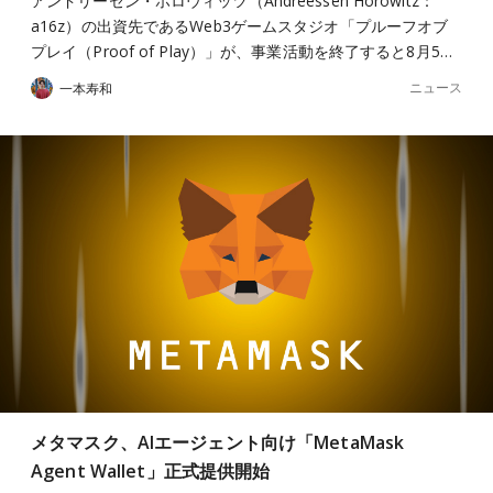
アンドリーセン・ホロウィッツ（Andreessen Horowitz：
a16z）の出資先であるWeb3ゲームスタジオ「プルーフオブ
プレイ（Proof of Play）」が、事業活動を終了すると8月5…
ニュース
一本寿和
メタマスク、AIエージェント向け「MetaMask
Agent Wallet」正式提供開始