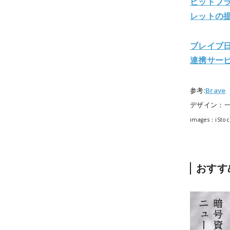
ビットフラ
レットの
ブレイブ
連携サービ
参考:
Brave
デザイン：
images：iStoc
おすす