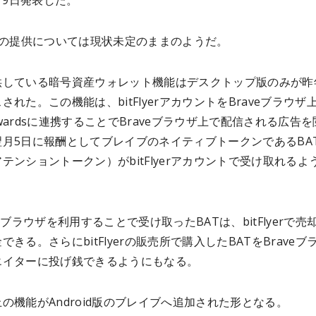
2月9日発表した。
版の提供については現状未定のままのようだ。
供している暗号資産ウォレット機能はデスクトップ版のみが昨
された。この機能は、bitFlyerアカウントをBraveブラウザ
 Rewardsに連携することでBraveブラウザ上で配信される広告
翌月5日に報酬としてブレイブのネイティブトークンであるBA
テンショントークン）がbitFlyerアカウントで受け取れるよ
veブラウザを利用することで受け取ったBATは、bitFlyerで売
できる。さらにbitFlyerの販売所で購入したBATをBraveブ
エイターに投げ銭できるようにもなる。
の機能がAndroid版のブレイブへ追加された形となる。