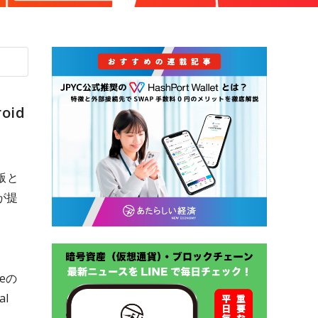
oid
版と
が提
reの
al