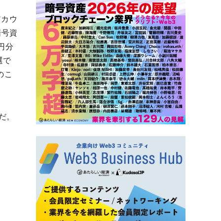
アカウ
暗号資
円分
選で
のこ
だ。