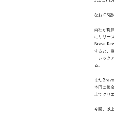
SEZCが
なおiOS
両社が提
にリリース
Brave
すると、
ーシックア
る。
またBra
本円に換金
上でクリ
今回、以上