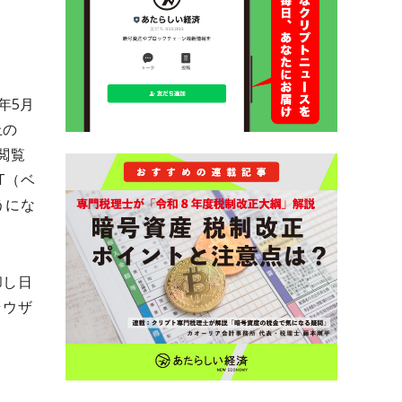
年5月
上の
を閲覧
T（ベ
うにな
却し日
ラウザ