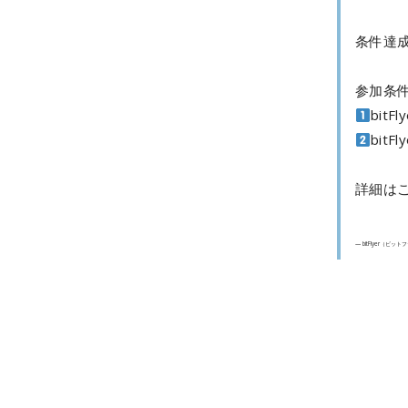
条件達成
参加条
bit
bit
詳細は
— bitFlyer（ビットフ