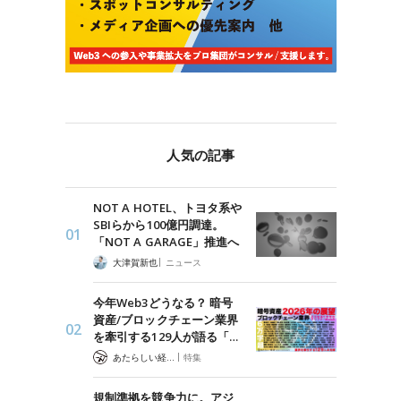
人気の記事
NOT A HOTEL、トヨタ系や
SBIらから100億円調達。
「NOT A GARAGE」推進へ
|
大津賀新也
ニュース
今年Web3どうなる？ 暗号
資産/ブロックチェーン業界
を牽引する129人が語る「…
|
あたらしい経済 編集部
特集
規制準拠を競争力に。アジ