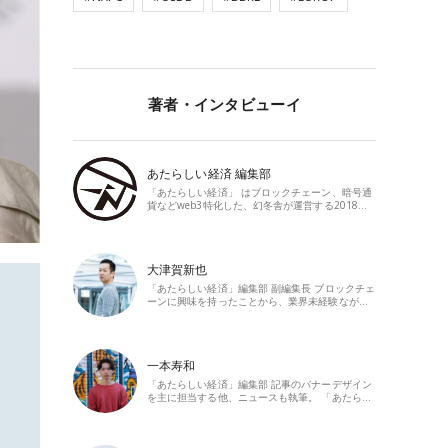
著者・インタビューイ
あたらしい経済 編集部
「あたらしい経済」 はブロックチェーン、暗号通
貨などweb3特化した、幻冬舎が運営する2018…
大津賀新也
「あたらしい経済」編集部 副編集長 ブロックチェ
ーンに興味を持ったことから、業界未経験なが…
一本寿和
「あたらしい経済」編集部 記事のバナーデザイン
を主に担当する他、ニュースも執筆。 「あたら…