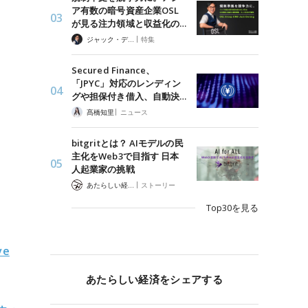
ア有数の暗号資産企業OSL
が見る注力領域と収益化の…
|
ジャック・デロン（Jack Derong）
特集
Secured Finance、
「JPYC」対応のレンディン
グや担保付き借入、自動決…
|
髙橋知里
ニュース
bitgritとは？ AIモデルの民
主化をWeb3で目指す 日本
人起業家の挑戦
|
あたらしい経済 編集部
ストーリー
Top30を見る
e
あたらしい経済をシェアする