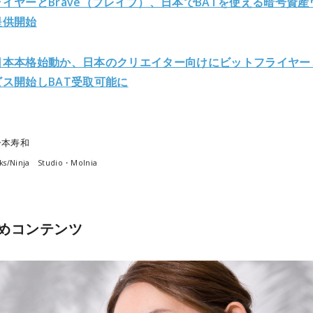
イヤーとBrave（ブレイブ）、日本でBATを使える暗号資産
提供開始
日本本格始動か、日本のクリエイター向けにビットフライヤー
ス開始しBAT受取可能に
一本寿和
ks/
Ninja Studio・Molnia
めコンテンツ