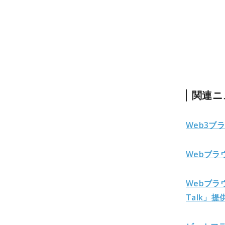
関連ニ
Web3ブ
Webブ
Webブラ
Talk」提