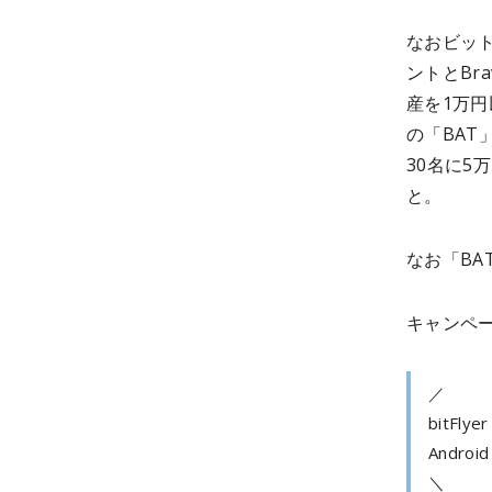
なおビット
ントとBr
産を1万円
の「BA
30名に5
と。
なお「B
キャンペー
／
bitFlyer
Andr
＼