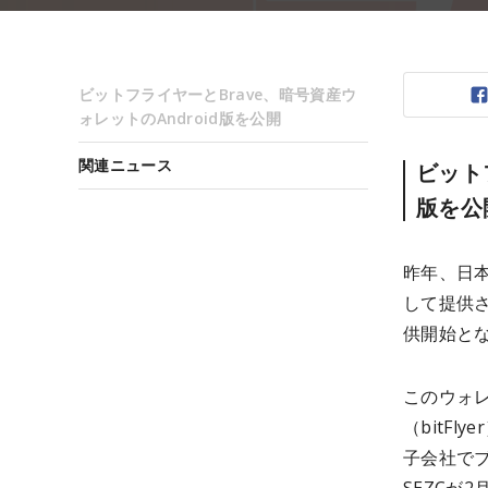
ビットフライヤーとBrave、暗号資産ウ
ォレットのAndroid版を公開
関連ニュース
ビット
版を公
昨年、日本
して提供さ
供開始と
このウォ
（bitFl
子会社でブロ