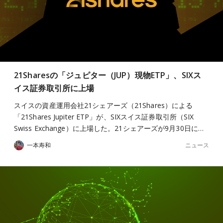
21Sharesの「ジュピター（JUP）現物ETP」、SIXス
イス証券取引所に上場
スイスの資産運用会社21シェアーズ（21Shares）による
「21Shares Jupiter ETP」が、SIXスイス証券取引所（SIX
Swiss Exchange）に上場した。21シェアーズが9月30日に…
ニュース
一本寿和