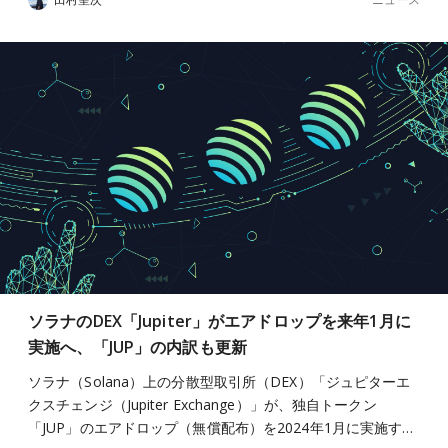
ソラナのDEX「Jupiter」がエアドロップを来年1月に
実施へ、「JUP」の内訳も更新
ソラナ（Solana）上の分散型取引所（DEX）「ジュピターエ
クスチェンジ（Jupiter Exchange）」が、独自トークン
「JUP」のエアドロップ（無償配布）を2024年1月に実施す…