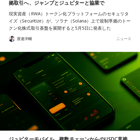
拠取引へ、ジャンプとジュピターと協業で
現実資産（RWA）トークン化プラットフォームのセキュリタ
イズ（Securitize）が、ソラナ（Solana）上で規制準拠のトー
クン化株式取引基盤を展開すると5月5日に発表した
ニュース
渡邉洋輔
ジュピターモバイル、複数チェーンからのUSDC直接