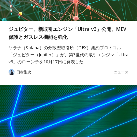
ジュピター、新取引エンジン「Ultra v3」公開、MEV
保護とガスレス機能を強化
ソラナ（Solana）の分散型取引所（DEX）集約プロトコル
「ジュピター（Jupiter）」が、第3世代の取引エンジン「Ultra
v3」のローンチを10月17日に発表した
ニュース
田村聖次