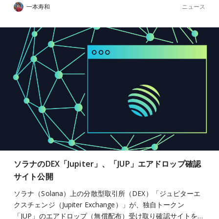
ニュース
一本寿和
ソラナのDEX「Jupiter」、「JUP」エアドロップ確認
サイト公開
ソラナ（Solana）上の分散型取引所（DEX）「ジュピターエ
クスチェンジ（Jupiter Exchange）」が、独自トークン
「JUP」のエアドロップ（無償配布）受け取り確認サイトを…