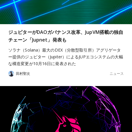
ジュピターがDAOガバナンス改革、JupVM搭載の独自
チェーン「Jupnet」発表も
ソラナ（Solana）最大のDEX（分散型取引所）アグリゲータ
ー提供のジュピター（Jupiter）によるJUPエコシステムの大幅
な構造変更が10月16日に発表された
ニュース
田村聖次