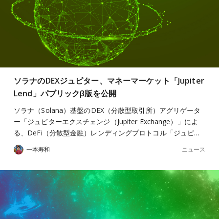
ソラナのDEXジュピター、マネーマーケット「Jupiter
Lend」パブリックβ版を公開
ソラナ（Solana）基盤のDEX（分散型取引所）アグリゲータ
ー「ジュピターエクスチェンジ（Jupiter Exchange）」によ
る、DeFi（分散型金融）レンディングプロトコル「ジュピ…
ニュース
一本寿和