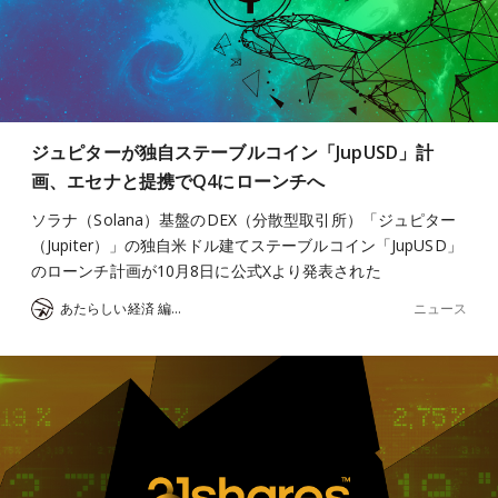
ジュピターが独自ステーブルコイン「JupUSD」計
画、エセナと提携でQ4にローンチへ
ソラナ（Solana）基盤のDEX（分散型取引所）「ジュピター
（Jupiter）」の独自米ドル建てステーブルコイン「JupUSD」
のローンチ計画が10月8日に公式Xより発表された
ニュース
あたらしい経済 編集部