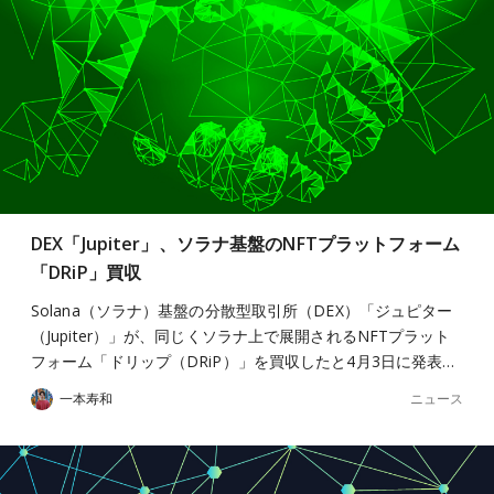
DEX「Jupiter」、ソラナ基盤のNFTプラットフォーム
「DRiP」買収
Solana（ソラナ）基盤の分散型取引所（DEX）「ジュピター
（Jupiter）」が、同じくソラナ上で展開されるNFTプラット
フォーム「ドリップ（DRiP）」を買収したと4月3日に発表…
ニュース
一本寿和