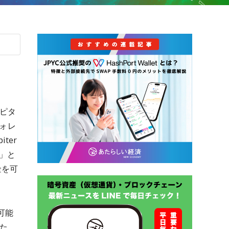
ュピタ
ウォレ
ter
ク」と
金を可
可能
た。