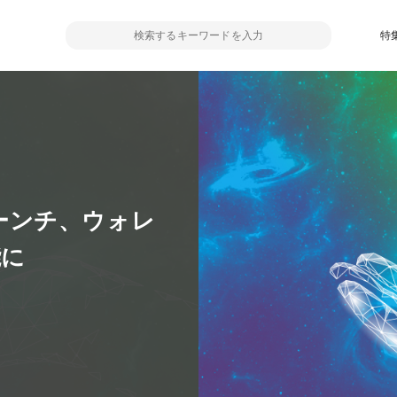
特
」ローンチ、ウォレ
能に