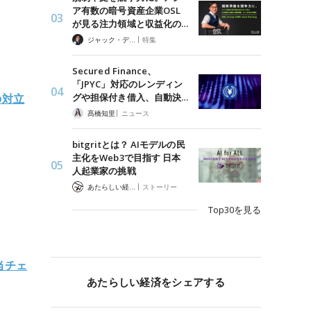
ア有数の暗号資産企業OSL
が見る注力領域と収益化の…
|
ジャック・デロン（Jack Derong）
特集
Secured Finance、
「JPYC」対応のレンディン
グや担保付き借入、自動決…
の対立
|
髙橋知里
ニュース
bitgritとは？ AIモデルの民
主化をWeb3で目指す 日本
人起業家の挑戦
|
あたらしい経済 編集部
ストーリー
Top30を見る
当チェ
あたらしい経済をシェアする