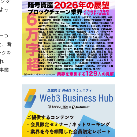
ンクを
よっ
一つ
と、断
ックを
れ
事業