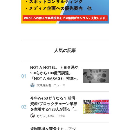
人気の記事
NOT A HOTEL、トヨタ系や
SBIらから100億円調達。
「NOT A GARAGE」推進へ
|
大津賀新也
ニュース
今年Web3どうなる？ 暗号
資産/ブロックチェーン業界
を牽引する129人が語る「…
|
あたらしい経済 編集部
特集
規制準拠を競争力に。アジ