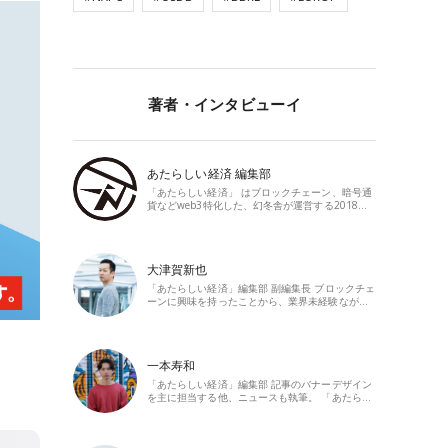
著者・インタビューイ
あたらしい経済 編集部
「あたらしい経済」 はブロックチェーン、暗号通
貨などweb3特化した、幻冬舎が運営する2018…
大津賀新也
「あたらしい経済」編集部 副編集長 ブロックチェ
ーンに興味を持ったことから、業界未経験なが…
一本寿和
「あたらしい経済」編集部 記事のバナーデザイン
を主に担当する他、ニュースも執筆。 「あたら…