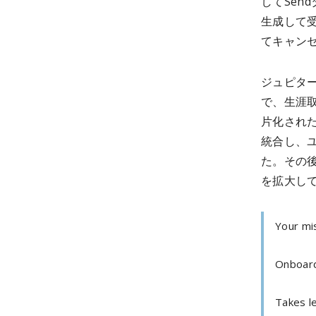
してSen
生成して
てキャン
ジュピタ
で、生涯
片化され
統合し、
た。その
を拡大し
Your mis
Onboard
Takes l