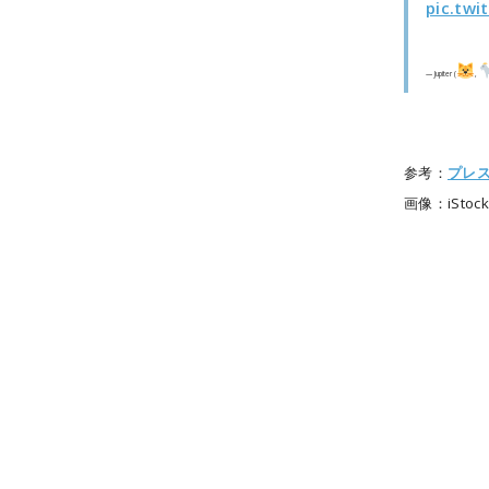
pic.tw
— Jupiter (
,
参考：
プレ
画像：iStocks