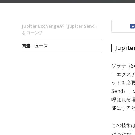
Jupiter Exchangeが「Jupiter Send」
をローンチ
関連ニュース
Jupit
ソラナ（S
ーエクスチ
ットを必要
Send）
呼ばれる
能にする
この技術は
だったが