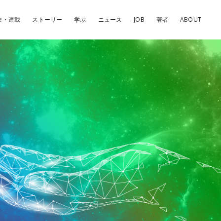
集・連載
ストーリー
学ぶ
ニュース
JOB
著者
ABOUT