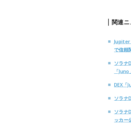
関連ニ
Jupi
で信頼
ソラナD
「Jun
DEX「
ソラナD
ソラナD
ッカー