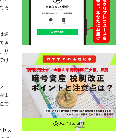
なる
は送
でき
、リ
受け
フ
含ま
途で
クセス