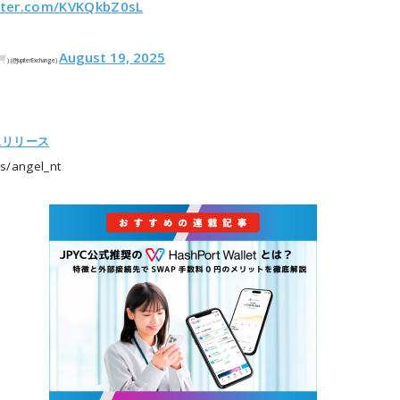
itter.com/KVKQkbZ0sL
August 19, 2025
) (@JupiterExchange)
スリリース
/angel_nt