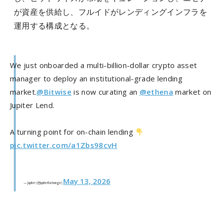
が資産を供給し、フルイドがレンディングインフラを
運用する構成となる。
We just onboarded a multi-billion-dollar crypto asset
manager to deploy an institutional-grade lending
market.
@Bitwise
is now curating an
@ethena
market on
Jupiter Lend.
A turning point for on-chain lending
pic.twitter.com/a1Zbs98cvH
May 13, 2026
— Jupiter (@JupiterExchange)