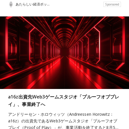
あたらしい経済ポッドキャスト
Sponsored
a16z出資先Web3ゲームスタジオ「プルーフオブプレ
イ」、事業終了へ
アンドリーセン・ホロウィッツ（Andreessen Horowitz：
a16z）の出資先であるWeb3ゲームスタジオ「プルーフオブ
プレイ（Proof of Play）」が、事業活動を終了すると8月5…