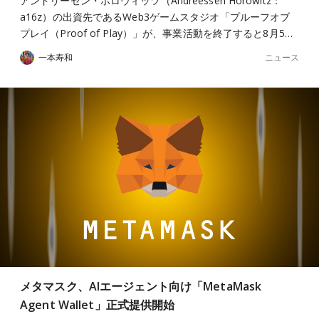
アンドリーセン・ホロウィッツ（Andreessen Horowitz：
a16z）の出資先であるWeb3ゲームスタジオ「プルーフオブ
プレイ（Proof of Play）」が、事業活動を終了すると8月5…
ニュース
一本寿和
メタマスク、AIエージェント向け「MetaMask
Agent Wallet」正式提供開始