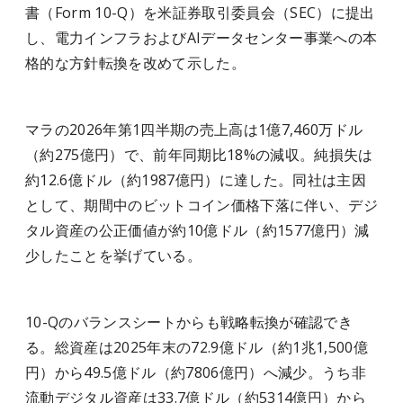
書（Form 10-Q）を米証券取引委員会（SEC）に提出
し、電力インフラおよびAIデータセンター事業への本
格的な方針転換を改めて示した。
マラの2026年第1四半期の売上高は1億7,460万ドル
（約275億円）で、前年同期比18%の減収。純損失は
約12.6億ドル（約1987億円）に達した。同社は主因
として、期間中のビットコイン価格下落に伴い、デジ
タル資産の公正価値が約10億ドル（約1577億円）減
少したことを挙げている。
10-Qのバランスシートからも戦略転換が確認でき
る。総資産は2025年末の72.9億ドル（約1兆1,500億
円）から49.5億ドル（約7806億円）へ減少。うち非
流動デジタル資産は33.7億ドル（約5314億円）から