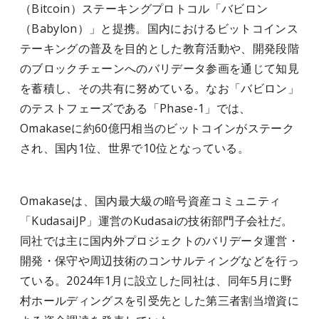
（Bitcoin）ステーキングプロトコル「バビロン
（Babylon）」と提携。国内におけるビットコインス
テーキングの普及を目的とした教育活動や、開発段階
のブロックチェーンへのバリデータ参画を通じて知見
を蓄積し、その共有に努めている。なお「バビロン」
のテストフェーズである「Phase-1」では、
Omakaseに約60億円相当のビットコインがステーク
され、国内1位、世界で10位となっている。
Omakaseは、国内最大級の暗号資産コミュニティ
「KudasaiJP」運営のKudasaiの技術部門子会社だ。
同社では主に国内外プロジェクトのバリデータ運営・
開発・保守や周辺技術のコンサルティングなどを行っ
ている。2024年1月に設立した同社は、同年5月に野
村ホールディングスを引受先とした第三者割当増資に