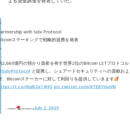
よる資金調達を発表していた。
／
artnership with Solv Protocol
Bitcoinステーキングで戦略的提携を発表
＼
約2,660億円の預かり資産を有す世界2位のBitcoin LSTプロトコル
@SolvProtocol
と提携し、シェアードセキュリティへの貢献およ
び、Bitcoinステーカーに対して利回りを提供していきます
https://t.co/djqB2x74HQ
pic.twitter.com/8TE8YslpVN
July 2, 2025
— Omakase
(@0xmakase_jp)