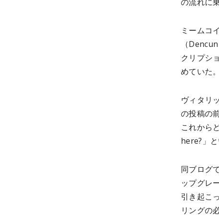
の流れに
ミームコ
（Denc
クリプシ
めていた
ヴィタリ
の投稿の
これからどうし
here?
同ブログ
ップグレ
引き起こっ
リングの