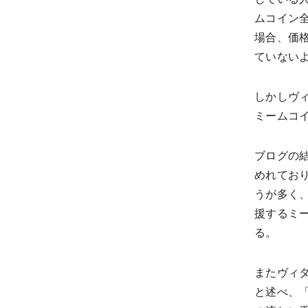
ムコイン
場合、価
ていない
しかしヴ
ミームコ
ブログの
めれてお
うが多く
援するミ
る。
またヴィ
と述べ、