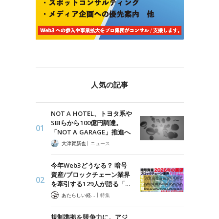
人気の記事
NOT A HOTEL、トヨタ系や
SBIらから100億円調達。
「NOT A GARAGE」推進へ
|
大津賀新也
ニュース
今年Web3どうなる？ 暗号
資産/ブロックチェーン業界
を牽引する129人が語る「…
|
あたらしい経済 編集部
特集
規制準拠を競争力に。アジ