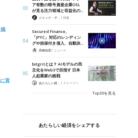
ア有数の暗号資産企業OSL
が見る注力領域と収益化の…
|
ジャック・デロン（Jack Derong）
特集
投稿
Secured Finance、
「JPYC」対応のレンディン
及
グや担保付き借入、自動決…
|
髙橋知里
ニュース
bitgritとは？ AIモデルの民
主化をWeb3で目指す 日本
人起業家の挑戦
消に貢
|
あたらしい経済 編集部
ストーリー
Top30を見る
あたらしい経済をシェアする