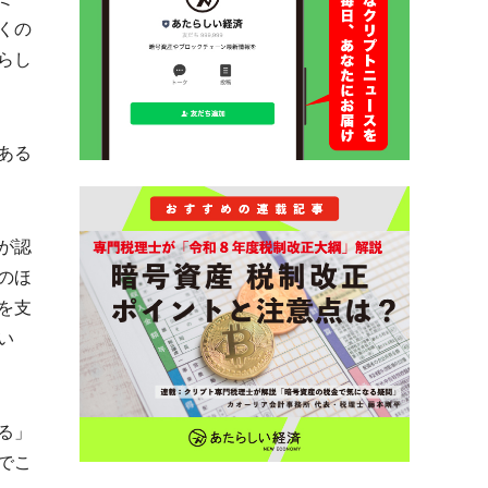
くの
らし
ある
が認
のほ
を支
い
る」
でこ