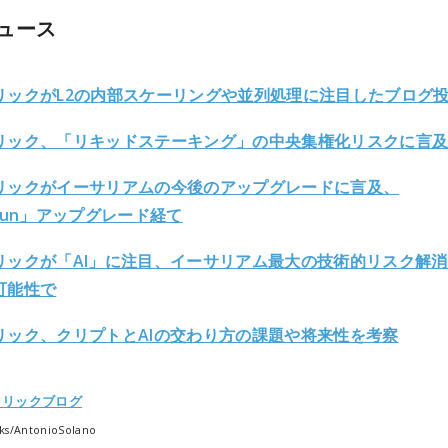
ュース
リックがL2の内部スケーリングや並列処理に注目したブログ
リック、「リキッドステーキング」の中央集権化リスクに言
リックがイーサリアムの今後のアップグレードに言及、
cun」アップグレード経て
リックが「AI」に注目、イーサリアム最大の技術的リスク解
可能性で
リック、クリプトとAIの交わり方の課題や将来性を考察
タリックブログ
ks/AntonioSolano