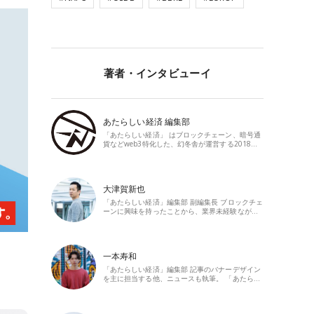
著者・インタビューイ
あたらしい経済 編集部
「あたらしい経済」 はブロックチェーン、暗号通
貨などweb3特化した、幻冬舎が運営する2018…
大津賀新也
「あたらしい経済」編集部 副編集長 ブロックチェ
ーンに興味を持ったことから、業界未経験なが…
一本寿和
「あたらしい経済」編集部 記事のバナーデザイン
を主に担当する他、ニュースも執筆。 「あたら…