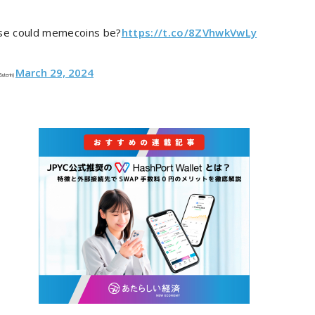
se could memecoins be?
https://t.co/8ZVhwkVwLy
March 29, 2024
kButerin)