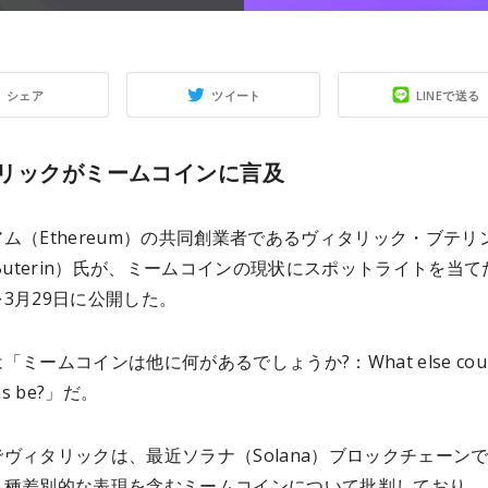
シェア
ツイート
LINEで送る
リックがミームコインに言及
ム（Ethereum）の共同創業者であるヴィタリック・ブテリ
lik Buterin）氏が、ミームコインの現状にスポットライトを当
3月29日に公開した。
「ミームコインは他に何があるでしょうか?：What else coul
ns be?」だ。
ヴィタリックは、最近ソラナ（Solana）ブロックチェーン
人種差別的な表現を含むミームコインについて批判しており、