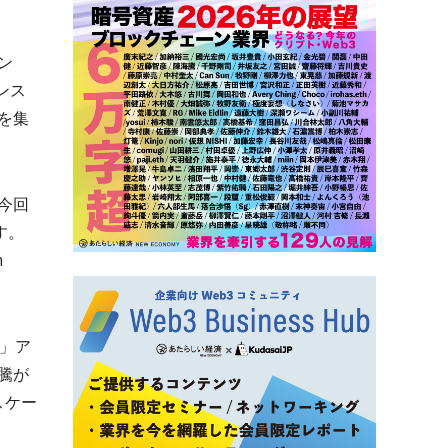
ン
ンス
を集
今回
す。
m
」ア
騰が
スケー