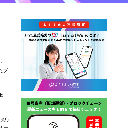
ン
てたブ
d
で流行
ミー