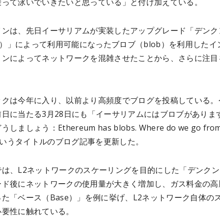
乗って泳いでいきたいと思っている」と付け加えている。
インは、先日イーサリアムが実装したアップグレード「デンク
un）」によって利用可能になったブロブ（blob）を利用したイ
ョンによってネットワークを混雑させたことから、さらに注目
。
ックは今年に入り、以前より高頻度でブログを投稿している。
前日に当たる3月28日にも「イーサリアムにはブロブがありま
ましょう：Ethereum has blobs. Where do we go fro
」というタイトルのブログ記事を更新した。
では、L2ネットワークのスケーリングを目的にした「デンクン
ード後にネットワークの使用量が大きく増加し、ガス料金の高
た「ベース（Base）」を例に挙げ、L2ネットワーク自体の
必要性に触れている。