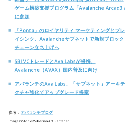
ゲーム構築支援プログラム「Avalanche Arcad3」
に参加
「Ponta」のロイヤリティ マーケティングとプレ
イシンク、Avalancheサブネットで新規ブロック
チェーン立ち上げへ
SBI VCトレードとAva Labsが提携、
Avalanche（AVAX）国内普及に向け
アバランチのAva Labs、「サブネット」アーキテ
クチャ強化でアップグレード提案
参考：
アバランチブログ
images:iStocks/SiberianArt・artacet