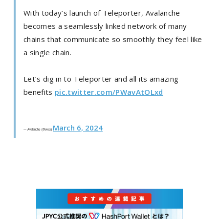
With today’s launch of Teleporter, Avalanche
becomes a seamlessly linked network of many
chains that communicate so smoothly they feel like
a single chain.
Let’s dig in to Teleporter and all its amazing
benefits
pic.twitter.com/PWavAtOLxd
March 6, 2024
— Avalanche (@avax)