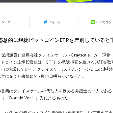
シェア
ツイート
LINEで送る
が恣意的に現物ビットコインETPを差別していると
仮想通貨）運用会社グレイスケール（Grayscale）が、現物
ットコイン上場投資信託（ETF）の承認拒否を続ける米証券取
C）に抗議している。グレイスケールがワシントンD.C.の連邦
官に充てた書簡にて7月11日明らかとなった。
の書簡はグレイスケールの代理人を務める弁護士の一人である
（Donald Verilli）氏によるものだ。
月、レバレッジ型ビットコイン先物ETFを米国において初めて