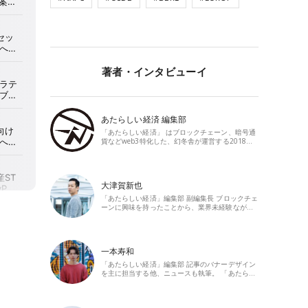
著者・インタビューイ
あたらしい経済 編集部
「あたらしい経済」 はブロックチェーン、暗号通
貨などweb3特化した、幻冬舎が運営する2018…
大津賀新也
「あたらしい経済」編集部 副編集長 ブロックチェ
ーンに興味を持ったことから、業界未経験なが…
一本寿和
「あたらしい経済」編集部 記事のバナーデザイン
を主に担当する他、ニュースも執筆。 「あたら…