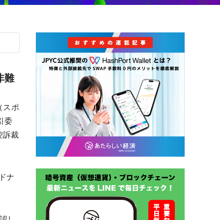
非難
（スポ
引委
控訴裁
ドナ
承認し