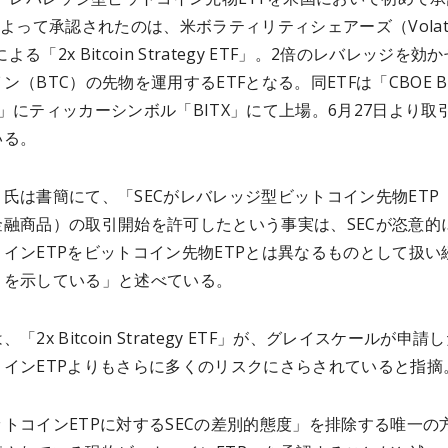
によって承認されたのは、米ボラティリティシェアーズ（Volatil
）による「2x Bitcoin Strategy ETF」。2倍のレバレッジを効
ン（BTC）の先物を運用するETFとなる。同ETFは「CBOE B
nge」にティッカーシンボル「BITX」にて上場。6月27日より取
いる。
氏は書簡にて、「SECがレバレッジ型ビットコイン先物ETP
金融商品）の取引開始を許可したという事実は、SECが恣意的
インETPをビットコイン先物ETPとは異なるものとして扱い
とを示している」と述べている。
「2x Bitcoin Strategy ETF」が、グレイスケールが申請
コインETPよりもさらに多くのリスクにさらされていると指摘
トコインETPに対するSECの差別的態度」を排除する唯一の