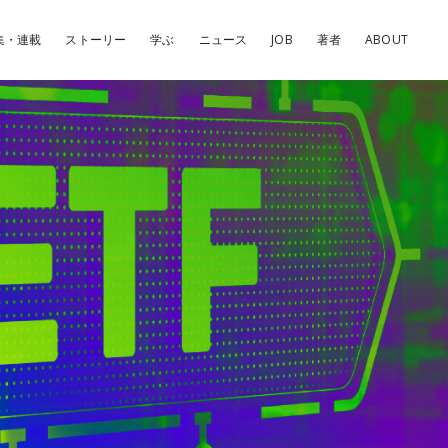
集・連載
ストーリー
学ぶ
ニュース
JOB
著者
ABOUT