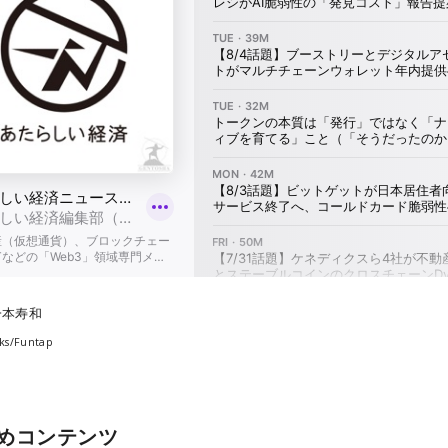
一本寿和
ks/Funtap
めコンテンツ