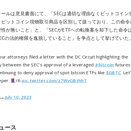
ケールは意見書面にて、「SECは適切な理由なくビットコイン
とビットコイン現物取引商品を区別して扱っており、この命令
性が無いこと」と、「SECがETFへの転換案を却下した命令
SECの法的権限を逸脱していること」を争点として挙げていた
ur attorneys filed a letter with the DC Circuit highlighting the
ty between the SEC’s approval of a leveraged
#bitcoin
futures
ntinuing to deny approval of spot bitcoin ETFs like
$GBTC
. Let
eper.
/6
pic.twitter.com/z7WyGBthhT
July 10, 2023
scale)
ュース