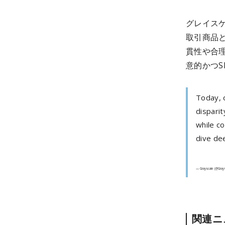
グレイス
取引商品
貫性や合理
意的かつ
Today, o
dispari
while co
dive de
— Grayscale (@Gray
関連ニ