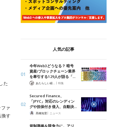
人気の記事
今年Web3どうなる？ 暗号
資産/ブロックチェーン業界
を牽引する129人が語る「…
した
|
あたらしい経済 編集部
特集
Secured Finance、
「JPYC」対応のレンディン
グや担保付き借入、自動決…
ンファ
|
髙橋知里
ニュース
転換す
。
規制準拠を競争力に。アジ