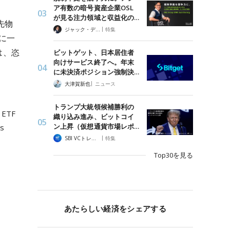
ア有数の暗号資産企業OSL
が見る注力領域と収益化の…
先物
|
ジャック・デロン（Jack Derong）
特集
に一
は、恣
ビットゲット、日本居住者
向けサービス終了へ。年末
。
に未決済ポジション強制決…
|
大津賀新也
ニュース
トランプ大統領候補勝利の
 ETF
織り込み進み、ビットコイ
ン上昇（仮想通貨市場レポ…
’s
|
SBI VCトレード
特集
Top30を見る
あたらしい経済をシェアする