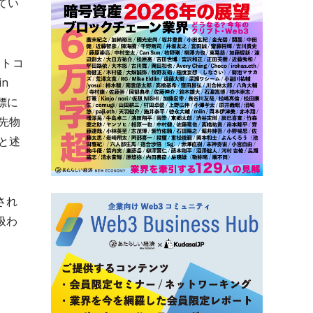
てい
ットコ
in
目標に
先物
と述
され
扱わ