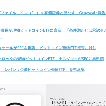
がファイルコイン（FIL）を有価証券と見なす、Grayscale報
C委員長が現物ビットコインETFに言及、「条件満たせば承認せ
」
スケールがSECを提訴、ビットコイン現物ETF拒否に対し
クロックの現物ビットコインETF、ナスダックがSECに再申請
C、「レバレッジ型ビットコイン先物ETF」を初承認