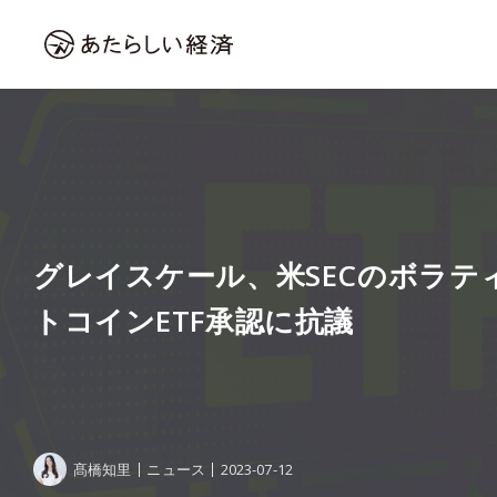
グレイスケール、米SECのボラテ
トコインETF承認に抗議
髙橋知里
ニュース
2023-07-12