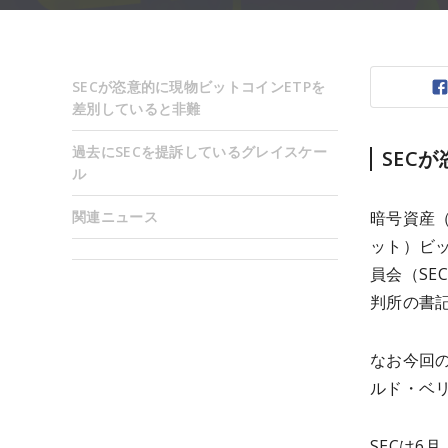
SECが恣意的に現物ビットコインETPを
差別していると非難
過去にSECを提訴しているグレイスケー
SEC
ル
関連ニュース
暗号資産（
ット）ビ
員会（SE
判所の書記
なお今回
ルド・ベリリ
SECは6