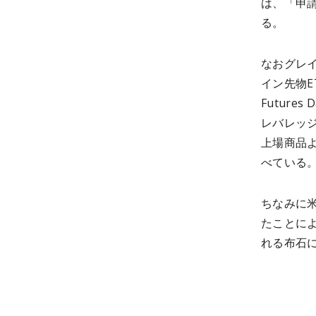
は、「申
る。
なおグレイ
イン先物ET
Future
レバレッ
上場商品
べている
ちなみに
たことに
れる布石