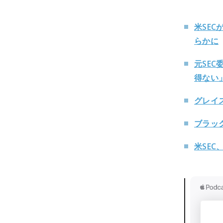
米SEC
らかに
元SE
得ない
グレイ
ブラッ
米SE