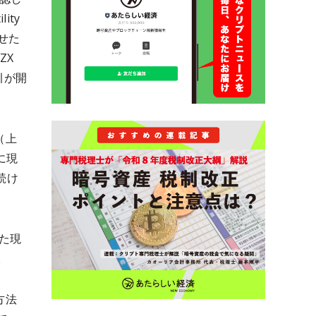
ity
かせた
ZX
引が開
（上
に現
続け
した現
。
方法