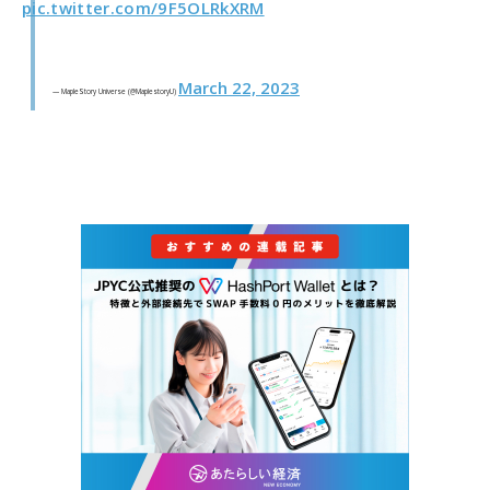
pic.twitter.com/9F5OLRkXRM
March 22, 2023
— MapleStory Universe (@MaplestoryU)