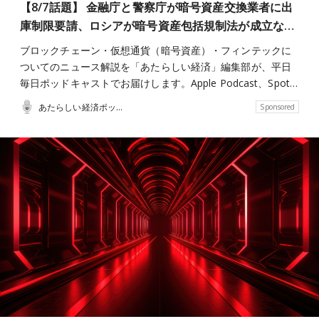
【8/7話題】 金融庁と警察庁が暗号資産交換業者に出
庫制限要請、ロシアが暗号資産包括規制法が成立な…
ブロックチェーン・仮想通貨（暗号資産）・フィンテックに
ついてのニュース解説を「あたらしい経済」編集部が、平日
毎日ポッドキャストでお届けします。Apple Podcast、Spot…
あたらしい経済ポッドキャスト
Sponsored