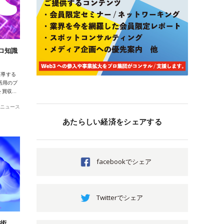
ロ知識
主導する
明活用のプ
を買収…
ニュース
あたらしい経済をシェアする
facebookでシェア
Twitterでシェア
技術