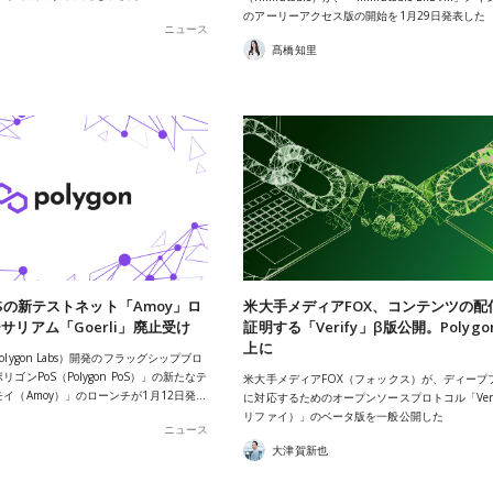
のアーリーアクセス版の開始を1月29日発表した
ニュース
髙橋知里
 PoSの新テストネット「Amoy」ロ
米大手メディアFOX、コンテンツの配
サリアム「Goerli」廃止受け
証明する「Verify」β版公開。Polygon
上に
lygon Labs）開発のフラッグシップブロ
ゴンPoS（Polygon PoS）」の新たなテ
米大手メディアFOX（フォックス）が、ディープ
イ（Amoy）」のローンチが1月12日発…
に対応するためのオープンソースプロトコル「Veri
リファイ）」のベータ版を一般公開した
ニュース
大津賀新也