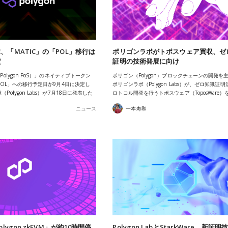
、「MATIC」の「POL」移行は
ポリゴンラボがトポスウェア買収、ゼ
定
証明の技術発展に向け
Polygon PoS）」のネイティブトークン
ポリゴン（Polygon）ブロックチェーンの開発を
「POL」への移行予定日が9月4日に決定し
ポリゴンラボ（Polygon Labs）が、ゼロ知識証
Polygon Labs）が7月18日に発表した
ロトコル開発を行うトポスウェア（ToposWare）
ニュース
一本寿和
lygon zkEVM」が約10時間停
Polygon LabとStarkWare、新証明