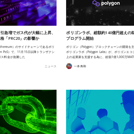
取引急増でガス代が大幅に上昇、
ポリゴンラボ、総額約140億円超えの
格「PRC20」の影響か
プログラム開始
thereum）のサイドチェーンであるポリ
ポリゴン（Polygon）ブロックチェーンの開発を
gon PoS）で、11月15日以降トランザクシ
ポリゴンラボ（Polygon Labs）が、ポリゴンエ
ガス料金が急騰した
上の起業家を支援する為に、総額1億1,000万MAT
ニュース
一本寿和