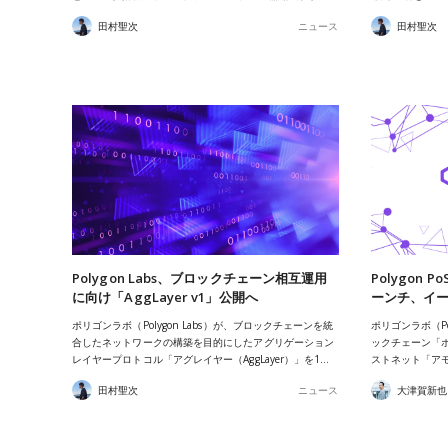
田村聖次
ニュース
田村聖次
Polygon Labs、ブロックチェーン相互運用
Polygon
に向け「AggLayer v1」公開へ
ーンチ、イー
ポリゴンラボ（Polygon Labs）が、ブロックチェーンを統
ポリゴンラボ（Po
合したネットワークの構築を目的にしたアグリゲーション
ックチェーン「ポリ
レイヤープロトコル「アグレイヤー（AggLayer）」を1…
ストネット「アモ
田村聖次
ニュース
大津賀新也