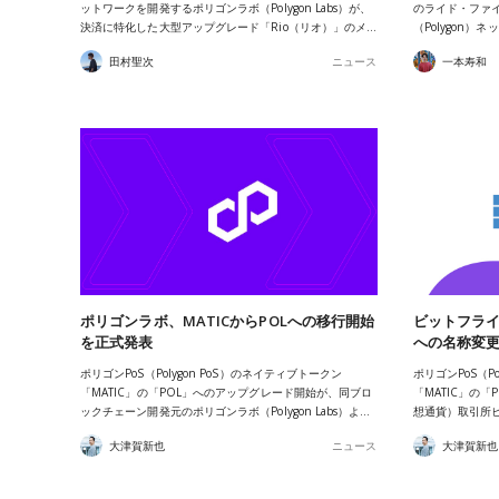
ットワークを開発するポリゴンラボ（Polygon Labs）が、
のライド・ファイナ
決済に特化した大型アップグレード「Rio（リオ）」のメ…
（Polygon
田村聖次
ニュース
一本寿和
ポリゴンラボ、MATICからPOLへの移行開始
ビットフライ
を正式発表
への名称変
ポリゴンPoS（Polygon PoS）のネイティブトークン
ポリゴンPoS（P
「MATIC」の「POL」へのアップグレード開始が、同ブロ
「MATIC」の
ックチェーン開発元のポリゴンラボ（Polygon Labs）よ…
想通貨）取引所ビ
大津賀新也
ニュース
大津賀新也