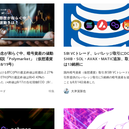
懸念が和らぐ中、暗号資産の値動
SBI VCトレード、レバレッジ取引にD
説「Polymarket」（仮想通貨
SHIB・SOL・AVAX・MATIC追加、
/19号）
は13銘柄に
におけるBTC/JPYの週足終値は前週比-2.27%
国内暗号資産（仮想通貨）取引所SBI VCトレー
、ETH/JPYの週足終値は同+0.43%の
引所提供のレバレッジ取引に5銘柄の暗号資産を
あった（※終値は8/17の当社現物EOD［8/…
ことを8月14日発表した
レード
特集
大津賀新也