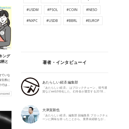
#USDM
#PSOL
#COIN
#NESO
#NXPC
#USDB
#BBRL
#EUROP
キング
銘柄と
著者・インタビューイ
せていな
取引所に
あたらしい経済 編集部
のでは…
「あたらしい経済」 はブロックチェーン、暗号通
貨などweb3特化した、幻冬舎が運営する2018…
onsored
大津賀新也
「あたらしい経済」編集部 副編集長 ブロックチェ
ーンに興味を持ったことから、業界未経験なが…