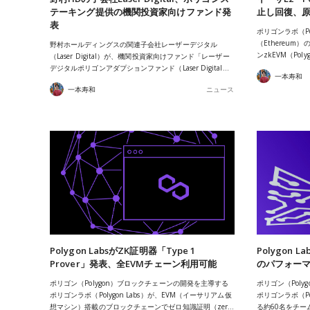
テーキング提供の機関投資家向けファンド発
止し回復、
表
ポリゴンラボ（Po
（Ethereu
野村ホールディングスの関連子会社レーザーデジタル
ンzkEVM（Pol
（Laser Digital）が、機関投資家向けファンド「レーザー
デジタルポリゴンアダプションファンド（Laser Digital…
一本寿和
一本寿和
ニュース
Polygon LabsがZK証明器「Type 1
Polygon
Prover」発表、全EVMチェーン利用可能
のパフォー
ポリゴン（Polygon）ブロックチェーンの開発を主導する
ポリゴン（Pol
ポリゴンラボ（Polygon Labs）が、EVM（イーサリアム仮
ポリゴンラボ（Po
想マシン）搭載のブロックチェーンでゼロ知識証明（zer…
る約60名をチ