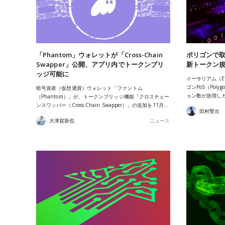
「Phantom」ウォレットが「Cross-Chain
ポリゴンで
Swapper」公開、アプリ内でトークンブリ
新トークン規
ッジ可能に
イーサリアム（E
ゴンPoS（Poly
暗号資産（仮想通貨）ウォレット「ファントム
ョン数が急増し
（Phantom）」が、トークンブリッジ機能「クロスチェー
ンスワッパー（Cross-Chain Swapper）」の追加を11月…
田村聖次
大津賀新也
ニュース