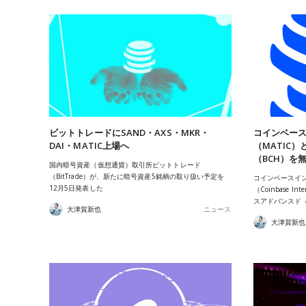
ビットトレードにSAND・AXS・MKR・
コインベー
DAI・MATIC上場へ
（MATIC
（BCH）を
国内暗号資産（仮想通貨）取引所ビットトレード
（BitTrade）が、新たに暗号資産5銘柄の取り扱い予定を
コインベースイ
12月5日発表した
（Coinbase In
スアドバンスド（Co
大津賀新也
ニュース
大津賀新也