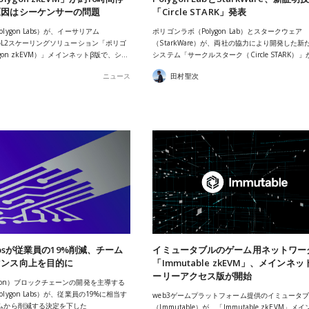
原因はシーケンサーの問題
「Circle STARK」発表
lygon Labs）が、イーサリアム
ポリゴンラボ（Polygon Lab）とスタークウェア
m）のL2スケーリングソリューション「ポリゴ
（StarkWare）が、両社の協力により開発した新
ygon zkEVM）」メインネットβ版で、シ…
システム「サークルスターク（Circle STARK）
ニュース
田村聖次
 Labsが従業員の19%削減、チーム
イミュータブルのゲーム用ネットワー
マンス向上を目的に
「Immutable zkEVM」、メインネ
ーリーアクセス版が開始
ygon）ブロックチェーンの開発を主導する
lygon Labs）が、従業員の19%に相当す
web3ゲームプラットフォーム提供のイミュータ
ームから削減する決定を下した
（Immutable）が、「Immutable zkEVM」メ