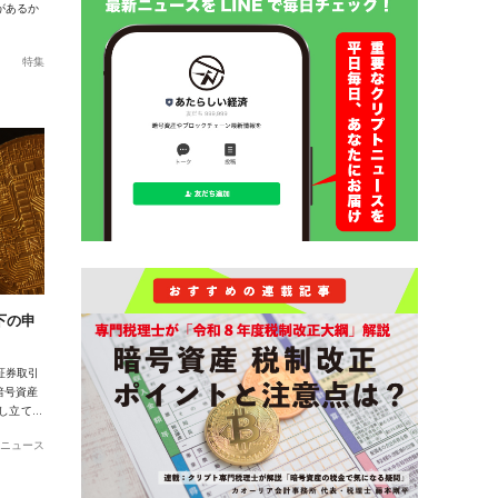
があるか
特集
下の申
証券取引
暗号資産
申し立て…
ニュース