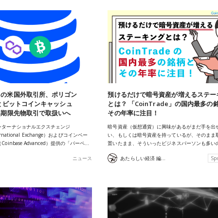
スの米国外取引所、ポリゴン
預けるだけで暗号資産が増えるステー
）とビットコインキャッシュ
とは？ 「CoinTrade」の国内最多の
無期限先物取引で取扱いへ
その年率に注目！
ンターナショナルエクスチェンジ
暗号資産（仮想通貨）に興味があるがまだ手を出
ternational Exchange）およびコインベー
い、もしくは暗号資産を持っているが、そのまま
inbase Advanced）提供の「パーペ…
置いたまま、そういったビジネスパーソンも多い
ニュース
あたらしい経済 編集部
Sp