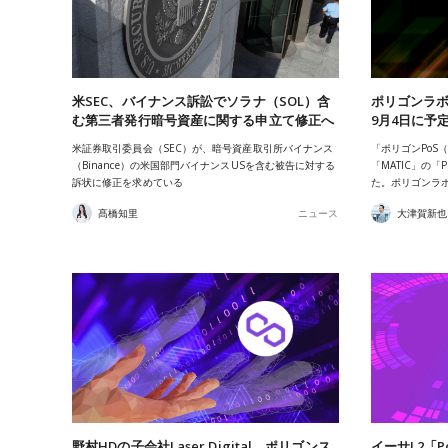
米SEC、バイナンス訴訟でソラナ（SOL）含
ポリゴンラボ
む第三者発行暗号資産に関する申立て修正へ
9月4日に予
米証券取引委員会（SEC）が、暗号資産取引所バイナンス
「ポリゴンPoS（
（Binance）の米国部門バイナンスUSを含む被告に対する
「MATIC」の
訴状に修正を求めている
た。ポリゴンラボ（
髙橋知里
ニュース
大津賀新也
野村HDの子会社Laser Digital、ポリゴンス
イーサL2「Po