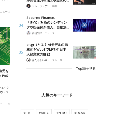
が見る注力領域と収益化の…
|
ジャック・デロン（Jack Derong）
特集
ニュース
Secured Finance、
「JPYC」対応のレンディン
グや担保付き借入、自動決…
|
髙橋知里
ニュース
bitgritとは？ AIモデルの民
主化をWeb3で目指す 日本
人起業家の挑戦
|
あたらしい経済 編集部
ストーリー
Top30を見る
信元を
 PoS
フェイク
fy（ベ
人気のキーワード
ニュース
#BTC
#ABTC
#NERO
#QCAD