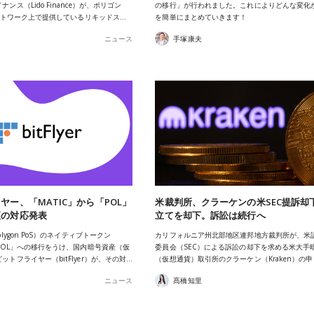
ンス（Lido Finance）が、ポリゴン
の移行」が行われました。これによりどんな変化
）ネットワーク上で提供しているリキッドス…
を簡単にまとめていきます！
ニュース
手塚康夫
ヤー、「MATIC」から「POL」
米裁判所、クラーケンの米SEC提訴却
更の対応発表
立てを却下。訴訟は続行へ
olygon PoS）のネイティブトークン
カリフォルニア州北部地区連邦地方裁判所が、米
「POL」への移行をうけ、国内暗号資産（仮
委員会（SEC）による訴訟の却下を求める米大手
ットフライヤー（bitFlyer）が、その対…
（仮想通貨）取引所のクラーケン（Kraken）の
ニュース
髙橋知里