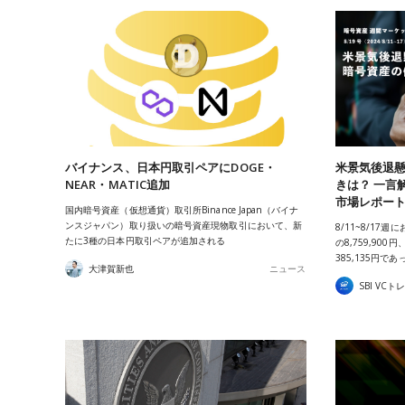
バイナンス、日本円取引ペアにDOGE・
米景気後退
NEAR・MATIC追加
きは？ 一言解
市場レポート8
国内暗号資産（仮想通貨）取引所Binance Japan（バイナ
ンスジャパン）取り扱いの暗号資産現物取引において、新
8/11~8/17週
たに3種の日本円取引ペアが追加される
の8,759,900円
385,135円で
大津賀新也
ニュース
SBI VCト