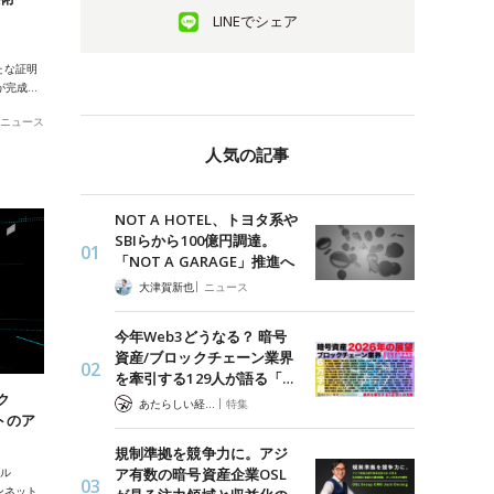
LINEでシェア
たな証明
」が完成…
ニュース
人気の記事
NOT A HOTEL、トヨタ系や
SBIらから100億円調達。
「NOT A GARAGE」推進へ
|
大津賀新也
ニュース
今年Web3どうなる？ 暗号
資産/ブロックチェーン業界
を牽引する129人が語る「…
ク
|
あたらしい経済 編集部
特集
ットのア
規制準拠を競争力に。アジ
ア有数の暗号資産企業OSL
ブル
インネット