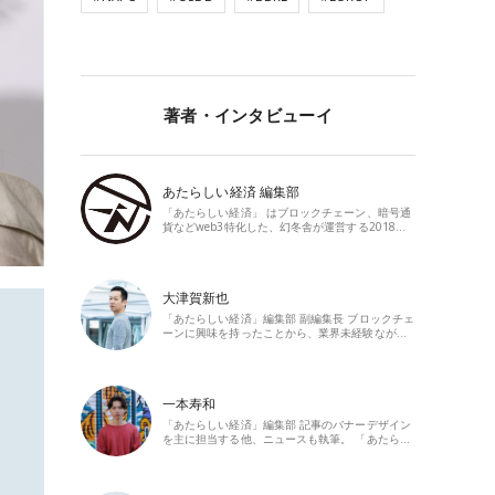
著者・インタビューイ
あたらしい経済 編集部
「あたらしい経済」 はブロックチェーン、暗号通
貨などweb3特化した、幻冬舎が運営する2018…
大津賀新也
「あたらしい経済」編集部 副編集長 ブロックチェ
ーンに興味を持ったことから、業界未経験なが…
一本寿和
「あたらしい経済」編集部 記事のバナーデザイン
を主に担当する他、ニュースも執筆。 「あたら…