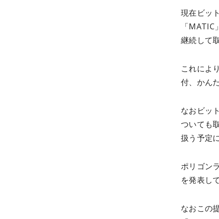
現在ビット
「MATI
継続して
これにより
付、かん
なおビット
ついても取
扱う予定
ポリゴンラ
を発表し
なおこの