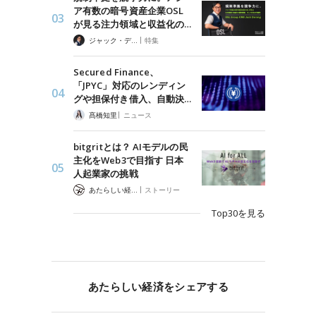
ア有数の暗号資産企業OSL
が見る注力領域と収益化の…
|
ジャック・デロン（Jack Derong）
特集
Secured Finance、
「JPYC」対応のレンディン
グや担保付き借入、自動決…
|
髙橋知里
ニュース
bitgritとは？ AIモデルの民
主化をWeb3で目指す 日本
人起業家の挑戦
|
あたらしい経済 編集部
ストーリー
Top30を見る
あたらしい経済をシェアする