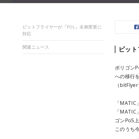
ビットフライヤーが「POL」名称変更に
対応
関連ニュース
ビット
ポリゴンPo
への移行
（bitF
「MATIC
「MATI
ゴンPoS
このうち