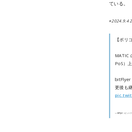
ている。
※2024.
【ポリゴ
MATIC
PoS）
bitFl
更後も
pic.tw
— bitFlyer（ビットフ