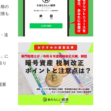
規格の
更後も
入・送
L」に
取り
提案