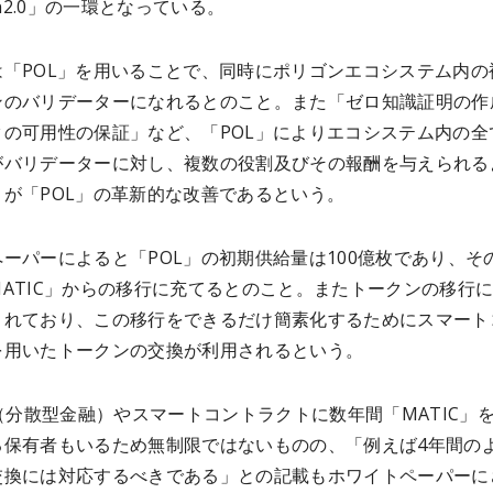
on2.0」の一環となっている。
は「POL」を用いることで、同時にポリゴンエコシステム内の
ンのバリデーターになれるとのこと。また「ゼロ知識証明の作
タの可用性の保証」など、「POL」によりエコシステム内の全
がバリデーターに対し、複数の役割及びその報酬を与えられる
とが「POL」の革新的な改善であるという。
ーパーによると「POL」の初期供給量は100億枚であり、そ
ATIC」からの移行に充てるとのこと。またトークンの移行
されており、この移行をできるだけ簡素化するためにスマート
を用いたトークンの交換が利用されるという。
i（分散型金融）やスマートコントラクトに数年間「MATIC」
る保有者もいるため無制限ではないものの、「例えば4年間の
交換には対応するべきである」との記載もホワイトペーパーに