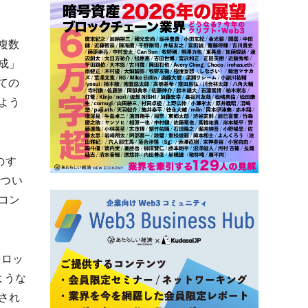
複数
成」
ての
よう
のす
につい
コン
をロッ
ような
され