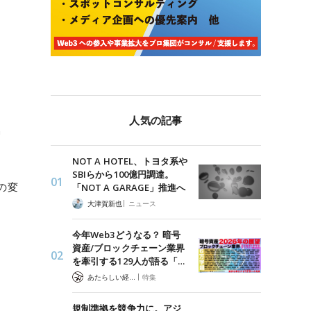
人気の記事
n
NOT A HOTEL、トヨタ系や
SBIらから100億円調達。
記の変
「NOT A GARAGE」推進へ
|
大津賀新也
ニュース
今年Web3どうなる？ 暗号
資産/ブロックチェーン業界
を牽引する129人が語る「…
|
あたらしい経済 編集部
特集
規制準拠を競争力に。アジ