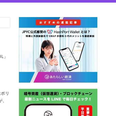
OL」
はポリ
が、