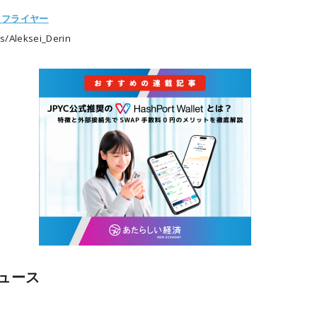
トフライヤー
s/
Aleksei_Derin
ュース