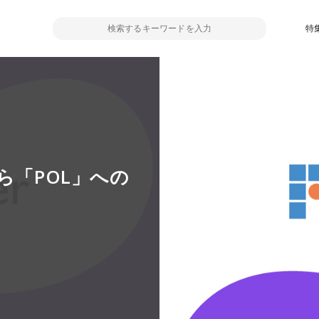
特
ら「POL」への