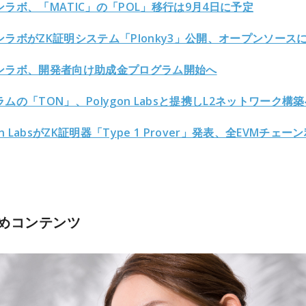
ラボ、「MATIC」の「POL」移行は9月4日に予定
ンラボがZK証明システム「Plonky3」公開、オープンソース
ンラボ、開発者向け助成金プログラム開始へ
ムの「TON」、Polygon Labsと提携しL2ネットワーク構
gon LabsがZK証明器「Type 1 Prover」発表、全EVMチェー
めコンテンツ