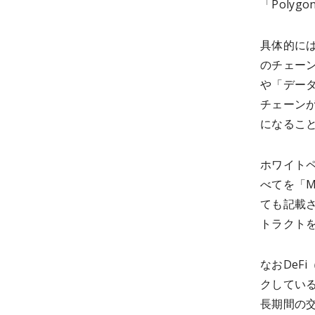
「Polyg
具体的に
のチェー
や「デー
チェーン
になるこ
ホワイトペ
べてを「M
ても記載
トラクト
なおDeF
クしてい
長期間の