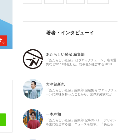
著者・インタビューイ
あたらしい経済 編集部
「あたらしい経済」 はブロックチェーン、暗号通
貨などweb3特化した、幻冬舎が運営する2018…
大津賀新也
「あたらしい経済」編集部 副編集長 ブロックチェ
ーンに興味を持ったことから、業界未経験なが…
一本寿和
「あたらしい経済」編集部 記事のバナーデザイン
を主に担当する他、ニュースも執筆。 「あたら…