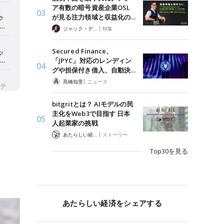
ア有数の暗号資産企業OSL
が見る注力領域と収益化の…
|
ジャック・デロン（Jack Derong）
特集
Secured Finance、
「JPYC」対応のレンディン
グや担保付き借入、自動決…
|
髙橋知里
ニュース
bitgritとは？ AIモデルの民
主化をWeb3で目指す 日本
人起業家の挑戦
|
あたらしい経済 編集部
ストーリー
Top30を見る
あたらしい経済をシェアする