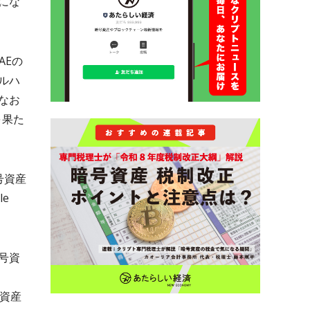
にな
AEの
ルハ
なお
を果た
号資産
le
号資
号資産