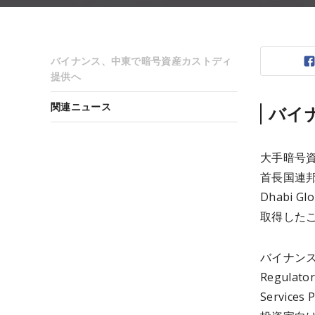
バイナンス、中東で暗号資産カストディ
提供へ
関連ニュース
バイ
大手暗号資
首長国連
Dhabi 
取得したこ
バイナンスは
Regulat
Servic