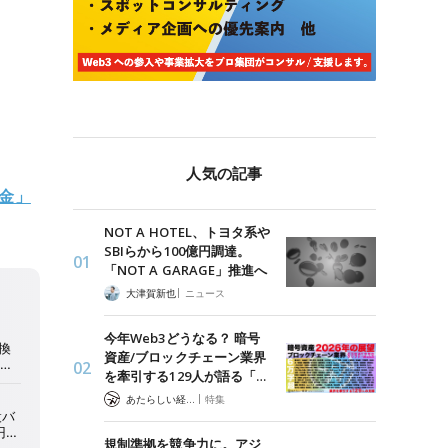
人気の記事
金」
NOT A HOTEL、トヨタ系や
SBIらから100億円調達。
「NOT A GARAGE」推進へ
|
大津賀新也
ニュース
今年Web3どうなる？ 暗号
資産/ブロックチェーン業界
を牽引する129人が語る「…
|
あたらしい経済 編集部
特集
規制準拠を競争力に。アジ