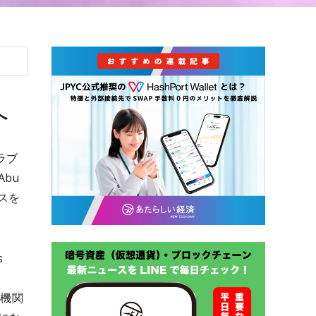
へ
ラブ
bu
ンスを
s
て機関