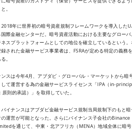
けに暗号資産のカストディ（保管）サービスを提供できるよう
こと。
、2018年に世界初の暗号資産規制フレームワークを導入したU
る国際金融センターだ。暗号資産活動における主要なグローバ
ジネスプラットフォームとしての地位を確立しているという。
登録された金融サービス事業者は、FSRAが定める特定の義務
ある。
ナンスは今年4月、アブダビ・グローバル・マーケットから暗
して運営する為の金融サービスライセンス「IPA（in-princip
val：原則的承認）」を取得していた。
りバイナンスはアブダビ金融サービス規制当局規制下のもと暗
の運営が可能となった。さらにバイナンス子会社のBinance
Limitedを通じて、中東・北アフリカ（MENA）地域全体に暗