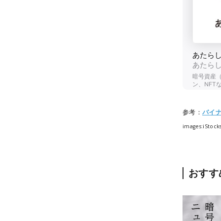
参考：
バイ
images:iStoc
おすす