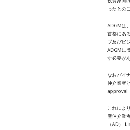
投資家向
ったとの
ADGMは
首都にあ
ブ及びビ
ADGMに
す必要が
なおバイ
仲介業者と
appro
これによ
産仲介業者
（AD） 