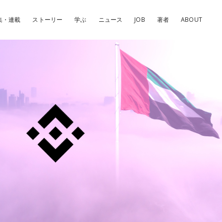
集・連載
ストーリー
学ぶ
ニュース
JOB
著者
ABOUT