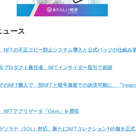
ニュース
ea、NFTの不正コピー防止システム導入と公式バッジの仕組み
ea元プロダクト責任者、NFTインサイダー取引で起訴
eaでのNFT購入で、別NFTと暗号資産での決済可能に、「Seapo
ea、NFTアグリゲータ「Gem」を買収
eaがソラナ（SOL）対応、新たにNFTコレクション165個を正