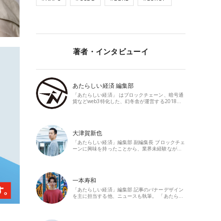
著者・インタビューイ
あたらしい経済 編集部
「あたらしい経済」 はブロックチェーン、暗号通
貨などweb3特化した、幻冬舎が運営する2018…
大津賀新也
「あたらしい経済」編集部 副編集長 ブロックチェ
ーンに興味を持ったことから、業界未経験なが…
一本寿和
「あたらしい経済」編集部 記事のバナーデザイン
を主に担当する他、ニュースも執筆。 「あたら…