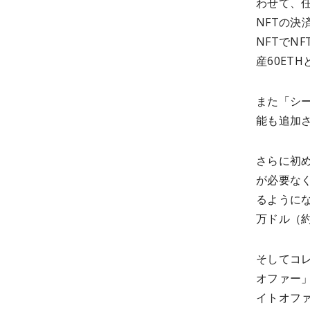
わせて、
NFTの
NFTでN
産60ET
また「シ
能も追加
さらに初
が必要な
るようにな
万ドル（約
そしてコ
オファー
イトオファ