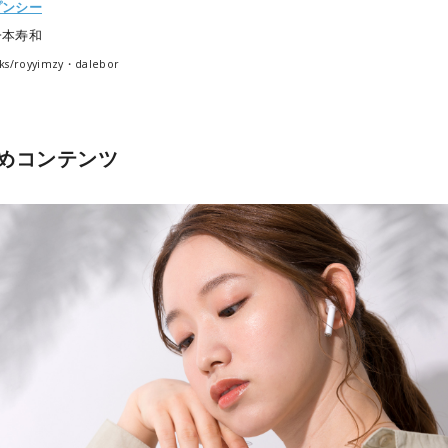
プンシー
一本寿和
ks/
royyimzy・dalebor
めコンテンツ