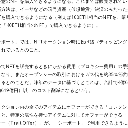
任意のNFTを購入できるようになる。これまでは販売されてい
決済方法は、イーサなどの暗号資産（仮想通貨）決済のみだった
FTを購入できるようになる（例えば100ETH相当のNFTを、暗
Hと「40ETH相当のNFT」で購入できるように）。
ーポート」では、NFTオークション時に投げ銭（ティッピング
されているとのこと。
めてNFTを販売するときにかかる費用（プロキシー費用）の手
くなり、またオープンシーの取引におけるガス代を約35％節約
るとのことだ。昨年のデータに基づくとこれは、合計で4億60
619億円）以上のコスト削減になるという。
レクション内の全てのアイテムにオファーができる「コレクシ
」と、特定の属性を持つアイテムに対してオファーができる「
ー（Trait Offer）」が、「シーポート」で利用できるよう