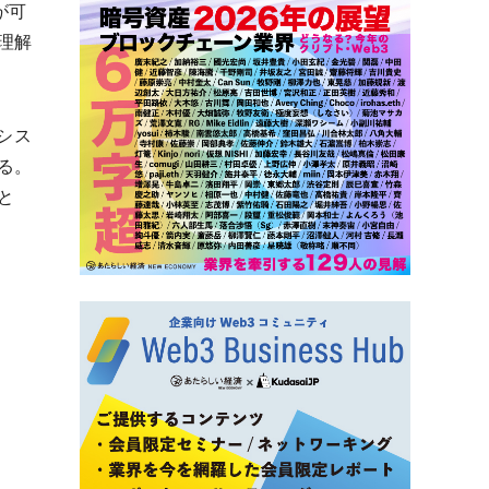
が可
理解
シス
る。
と