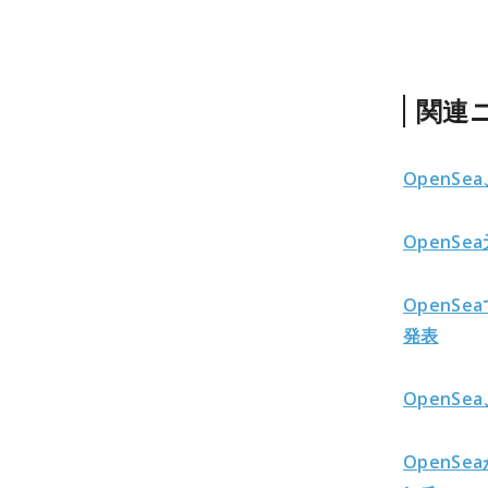
関連
OpenS
OpenS
OpenS
発表
OpenS
OpenS