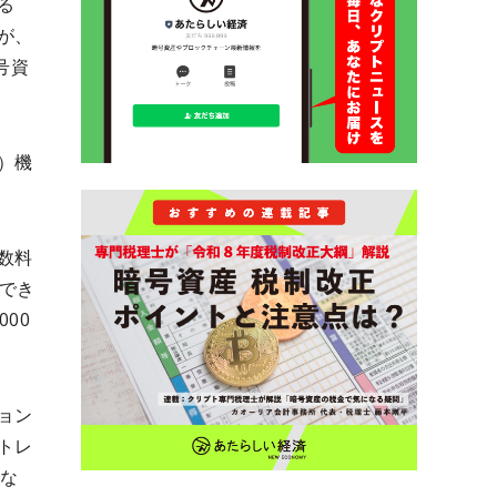
る
が、
号資
）機
数料
でき
00
ョン
トレ
にな