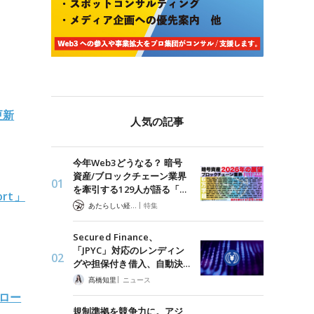
更新
人気の記事
今年Web3どうなる？ 暗号
資産/ブロックチェーン業界
を牽引する129人が語る「…
rt」
|
あたらしい経済 編集部
特集
Secured Finance、
「JPYC」対応のレンディン
グや担保付き借入、自動決…
|
髙橋知里
ニュース
式ロー
規制準拠を競争力に。アジ