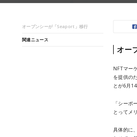
オープンシーが「Seaport」移行
関連ニュース
オープ
NFTマー
を提供のた
とが6月1
「シーポ
とってメ
具体的に