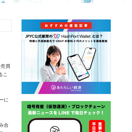
な売買
るこ
ーに
み合