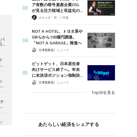
ア有数の暗号資産企業OSL
が見る注力領域と収益化の…
|
ジャック・デロン（Jack Derong）
特集
NOT A HOTEL、トヨタ系や
SBIらから100億円調達。
「NOT A GARAGE」推進へ
|
大津賀新也
ニュース
ビットゲット、日本居住者
向けサービス終了へ。年末
に未決済ポジション強制決…
|
大津賀新也
ニュース
Top30を見る
あたらしい経済をシェアする