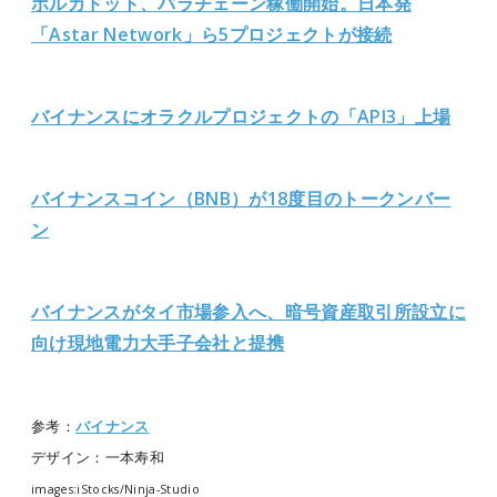
ポルカドット、パラチェーン稼働開始。日本発
「Astar Network」ら5プロジェクトが接続
バイナンスにオラクルプロジェクトの「API3」上場
バイナンスコイン（BNB）が18度目のトークンバー
ン
バイナンスがタイ市場参入へ、暗号資産取引所設立に
向け現地電力大手子会社と提携
参考：
バイナンス
デザイン：一本寿和
images:iStocks/Ninja-Studio