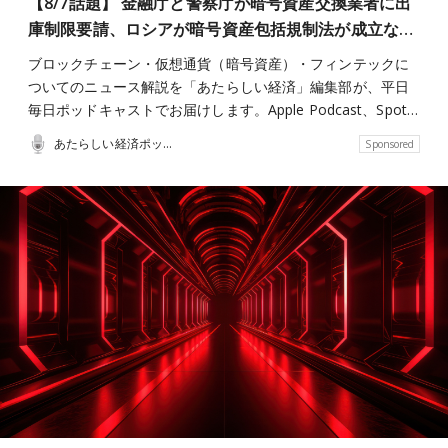
【8/7話題】 金融庁と警察庁が暗号資産交換業者に出
庫制限要請、ロシアが暗号資産包括規制法が成立な…
ブロックチェーン・仮想通貨（暗号資産）・フィンテックに
ついてのニュース解説を「あたらしい経済」編集部が、平日
毎日ポッドキャストでお届けします。Apple Podcast、Spot…
あたらしい経済ポッドキャスト
Sponsored