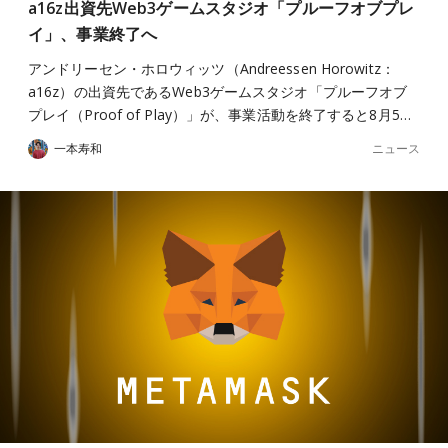
a16z出資先Web3ゲームスタジオ「プルーフオブプレ
イ」、事業終了へ
アンドリーセン・ホロウィッツ（Andreessen Horowitz：
a16z）の出資先であるWeb3ゲームスタジオ「プルーフオブ
プレイ（Proof of Play）」が、事業活動を終了すると8月5…
ニュース
一本寿和