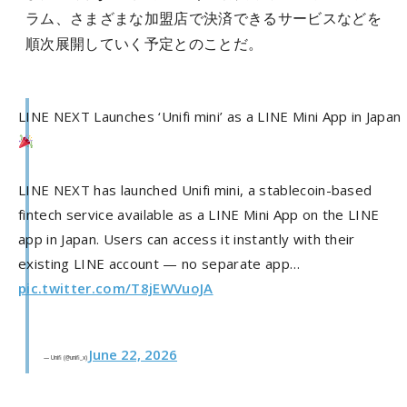
ラム、さまざまな加盟店で決済できるサービスなどを
順次展開していく予定とのことだ。
LINE NEXT Launches ‘Unifi mini’ as a LINE Mini App in Japan
LINE NEXT has launched Unifi mini, a stablecoin-based
fintech service available as a LINE Mini App on the LINE
app in Japan. Users can access it instantly with their
existing LINE account — no separate app…
pic.twitter.com/T8jEWVuoJA
June 22, 2026
— Unifi (@unifi_x)