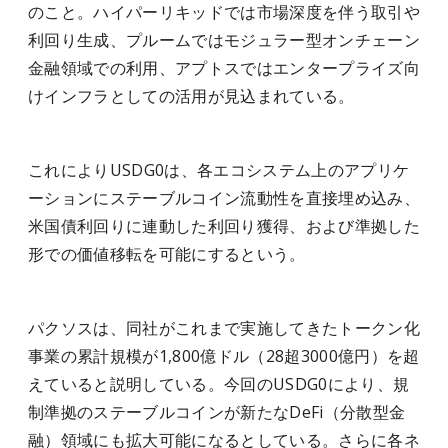
のこと。ハイパーリキッドでは市場深度を伴う取引や
利回り生成、プルームではモジュラー型オンチェーン
金融領域での利用、アプトスではエンタープライズ向
けインフラとしての活用が見込まれている。
これによりUSDG0は、各エコシステム上のアプリケ
ーションにステーブルコイン流動性を直接埋め込み、
米国債利回りに連動した利回り獲得、および準拠した
形での価値移転を可能にするという。
パクソスは、同社がこれまで実施してきたトークン化
事業の累計規模が1,800億ドル（28超3000億円）を超
えていると説明している。今回のUSDG0により、規
制準拠のステーブルコインが新たなDeFi（分散型金
融）領域にも拡大可能になるとしている。さらに各ネ