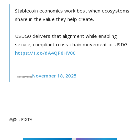
Stablecoin economics work best when ecosystems
share in the value they help create.
USDG0 delivers that alignment while enabling
secure, compliant cross-chain movement of USDG.
https://t.co/dA4QP6HV00
November 18, 2025
— Paxos (@Paxos)
画像：PIXTA