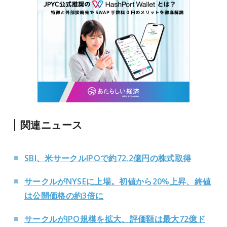
関連ニュース
SBI、米サークルIPOで約72.2億円の株式取得
サークルがNYSEに上場。初値から20%上昇、終値
は公開価格の約3倍に
サークルがIPO規模を拡大、評価額は最大72億ド