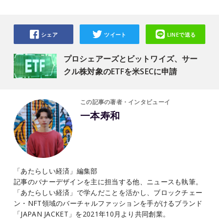
シェア
ツイート
LINEで送る
プロシェアーズとビットワイズ、サー
クル株対象のETFを米SECに申請
この記事の著者・インタビューイ
一本寿和
「あたらしい経済」編集部
記事のバナーデザインを主に担当する他、ニュースも執筆。
「あたらしい経済」で学んだことを活かし、ブロックチェー
ン・NFT領域のバーチャルファッションを手がけるブランド
「JAPAN JACKET」を2021年10月より共同創業。