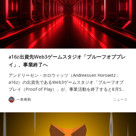
a16z出資先Web3ゲームスタジオ「プルーフオブプレ
イ」、事業終了へ
アンドリーセン・ホロウィッツ（Andreessen Horowitz：
a16z）の出資先であるWeb3ゲームスタジオ「プルーフオブ
プレイ（Proof of Play）」が、事業活動を終了すると8月5…
ニュース
一本寿和