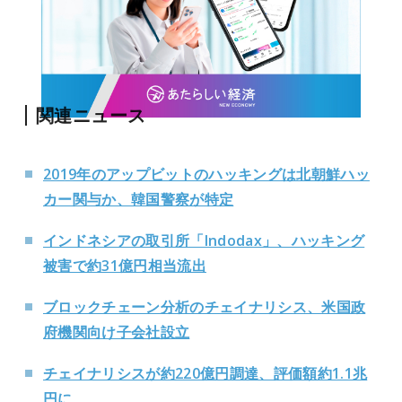
関連ニュース
2019年のアップビットのハッキングは北朝鮮ハッ
カー関与か、韓国警察が特定
インドネシアの取引所「Indodax」、ハッキング
被害で約31億円相当流出
ブロックチェーン分析のチェイナリシス、米国政
府機関向け子会社設立
チェイナリシスが約220億円調達、評価額約1.1兆
円に