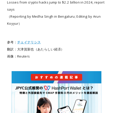
Losses from crypto hacks jump to $2.2 billion in 2024, report
says
（Reporting by Medha Singh in Bengaluru; Editing by Arun
Koyyur）
参考：
チェイナリシス
翻訳：大津賀新也（あたらしい経済）
画像：Reuters