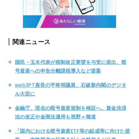
関連ニュース
国民・玉木代表が税制改正要望を与党に提出、暗
号資産への申告分離課税導入など提案
web3PT座長の平将明議員、石破新内閣のデジタ
ル大臣に
金融庁、現在の暗号資産規制を検証へ。資金決済
法の改正や金商法適用も視野＝報道
「国内における暗号資産ETF等の組成等に向けた提