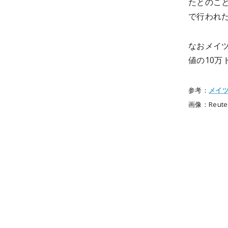
たとのこ
で行われ
なおメイ
値の10万
参考：
メイ
画像：Reute