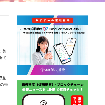
：美
全て
収益
回の売