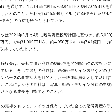
ment）を通じて、12月4日に約15,703.94ETHと約470.19BTC
したとのこと。それぞれ約5,549万ドル（約83億円）及び4,4
67億円）の収益を得たとされている。
ツは2021年3月と4月に暗号資産投資計画に基づき、約5,05
6万円）で約31,000ETHを、約4,950万ドル（約74.1億円）で
Cを取得していたという。
取締役会は、売却で得た利益の約80％を特別配当金の支払いに
している。そして残りの利益は、画像やデザイン製品などのサ
ョンベースの事業拡大を目的とした一般運転資金として活用す
と。これにより今後同社は、写真・動画・デザイン関連の中核
、さらなる成長を目指すとのことだ。
回の売却をもって、メイツは保有していた全ての暗号資産を手