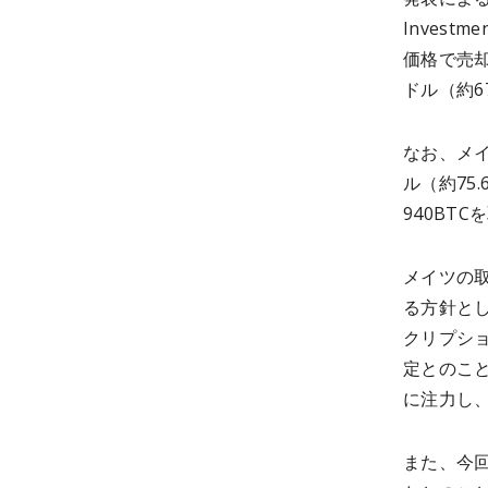
Invest
価格で売却
ドル（約
なお、メイ
ル（約75.
940BT
メイツの
る方針と
クリプシ
定とのこ
に注力し
また、今