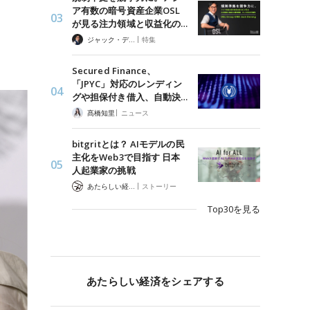
ア有数の暗号資産企業OSL
が見る注力領域と収益化の…
|
ジャック・デロン（Jack Derong）
特集
Secured Finance、
「JPYC」対応のレンディン
グや担保付き借入、自動決…
|
髙橋知里
ニュース
bitgritとは？ AIモデルの民
主化をWeb3で目指す 日本
人起業家の挑戦
|
あたらしい経済 編集部
ストーリー
Top30を見る
あたらしい経済をシェアする