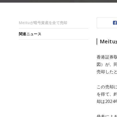
Meituが暗号資産を全て売却
関連ニュース
Mei
香港証券取
図）が、同
売却したと
この売却に
を得て、約
却は202
発表による