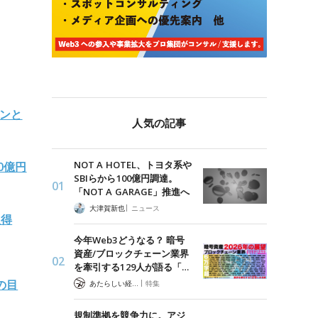
インと
人気の記事
NOT A HOTEL、トヨタ系や
0億円
SBIらから100億円調達。
「NOT A GARAGE」推進へ
|
大津賀新也
ニュース
取得
今年Web3どうなる？ 暗号
資産/ブロックチェーン業界
を牽引する129人が語る「…
の目
|
あたらしい経済 編集部
特集
規制準拠を競争力に。アジ