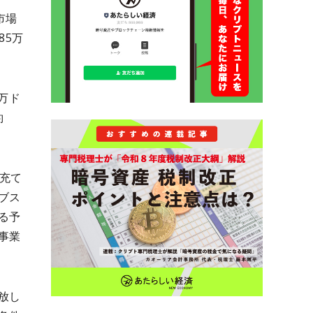
を市場
85万
0万ド
約
充て
ブス
る予
事業
放し