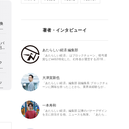
著者・インタビューイ
あたらしい経済 編集部
「あたらしい経済」 はブロックチェーン、暗号通
貨などweb3特化した、幻冬舎が運営する2018…
大津賀新也
「あたらしい経済」編集部 副編集長 ブロックチェ
ーンに興味を持ったことから、業界未経験なが…
一本寿和
「あたらしい経済」編集部 記事のバナーデザイン
を主に担当する他、ニュースも執筆。 「あたら…