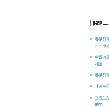
関連ニ
香港証
イーサ
中国企
相当
香港証券
【速報
マラソ
的で