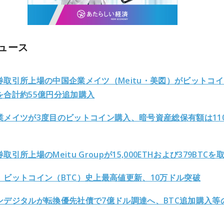
ュース
券取引所上場の中国企業メイツ（Meitu・美図）がビットコ
を合計約55億円分追加購入
業メイツが3度目のビットコイン購入、暗号資産総保有額は11
取引所上場のMeitu Groupが15,000ETHおよび379BTCを
】ビットコイン（BTC）史上最高値更新、10万ドル突破
ンデジタルが転換優先社債で7億ドル調達へ、BTC追加購入等