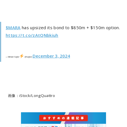
$MARA
has upsized its bond to $850m + $150m option.
https://t.co/zAtQNbkiuh
December 3, 2024
— Michael Saylor
(@saylor)
画像：iStock/LongQuattro