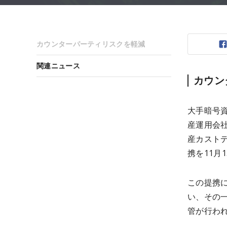
カウンターパーティリスクを軽減
関連ニュース
カウン
大手暗号
産運用会社
産カストディ
携を11月
この提携
い、その
管が行わ