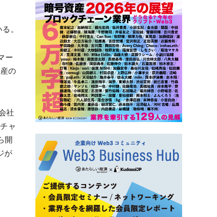
いる。
マー
資産の
会社
ンチャ
ら開
ジが