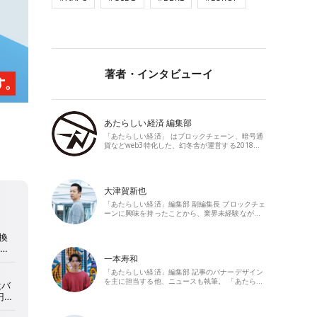
著者・インタビューイ
あたらしい経済 編集部
「あたらしい経済」 はブロックチェーン、暗号通
貨などweb3特化した、幻冬舎が運営する2018…
大津賀新也
「あたらしい経済」編集部 副編集長 ブロックチェ
ーンに興味を持ったことから、業界未経験なが…
一本寿和
「あたらしい経済」編集部 記事のバナーデザイン
を主に担当する他、ニュースも執筆。 「あたら…