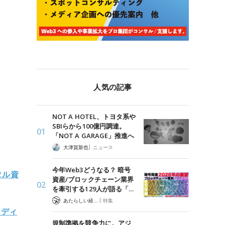
人気の記事
NOT A HOTEL、トヨタ系や
SBIらから100億円調達。
「NOT A GARAGE」推進へ
|
大津賀新也
ニュース
今年Web3どうなる？ 暗号
タル資
資産/ブロックチェーン業界
を牽引する129人が語る「…
|
あたらしい経済 編集部
特集
トディ
規制準拠を競争力に。アジ