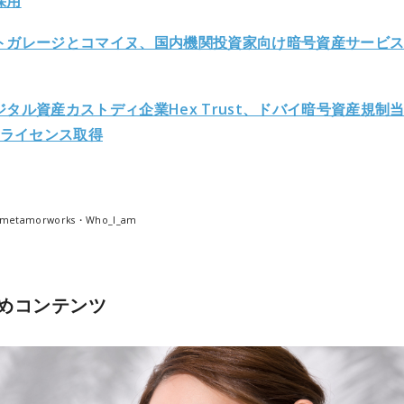
採用
トガレージとコマイヌ、国内機関投資家向け暗号資産サービ
ジタル資産カストディ企業Hex Trust、ドバイ暗号資産規制
Pライセンス取得
/metamorworks・Who_I_am
めコンテンツ