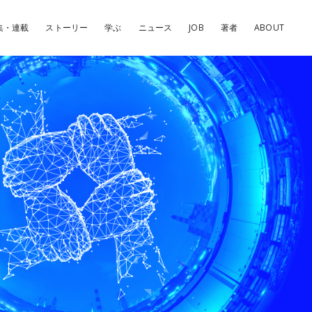
集・連載
ストーリー
学ぶ
ニュース
JOB
著者
ABOUT