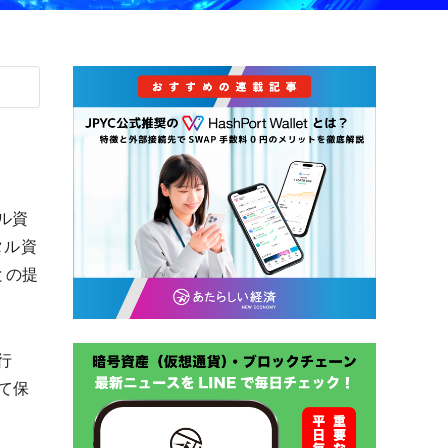
ル資
タル資
）との提
行
て保