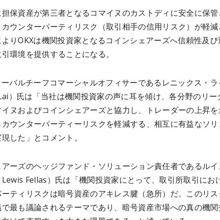
に担保資産が第三者となるコマイヌのカストディに安全に保管
、カウンターパーティリスク（取引相手の信用リスク）が軽減
によりOKXは機関投資家となるコインシェアーズへ信頼性及び
取引環境を提供することになる。
グローバルチーフコマーシャルオフィサーであるレニックス・ラ
ix Lai）氏は「当社は機関投資家の声に耳を傾け、各分野のリー
マイヌおよびコインシェアーズと協力し、トレーダーの上昇を
らカウンターパーティーリスクを軽減する、相互に有益なソリ
実現した」とコメント。
ェアーズのヘッジファンド・ソリューション責任者であるルイ
Lewis Fellas）氏は「機関投資家にとって、取引所取引にお
パーティリスクは暗号資産のアキレス腱（急所）だ。このリス
議で最も議論されるテーマであり、暗号資産市場への真の機関