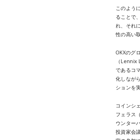
このよう
ることで
れ、それ
性の高い
OKXの
（Lenn
であるコ
化しなが
ションを
コインシ
フェラス（
ウンター
投資家会