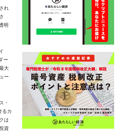
され
さ
透明
イ
ダー
最大
ュー
ス・
けるカ
クは
投資