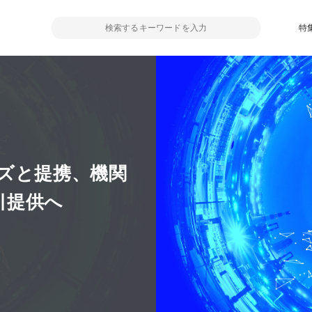
特
ズと提携、機関
引提供へ