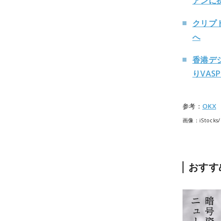
アンに
クリプ
へ
香港デ
りVAS
参考：
OKX
画像：iStocks
おすす