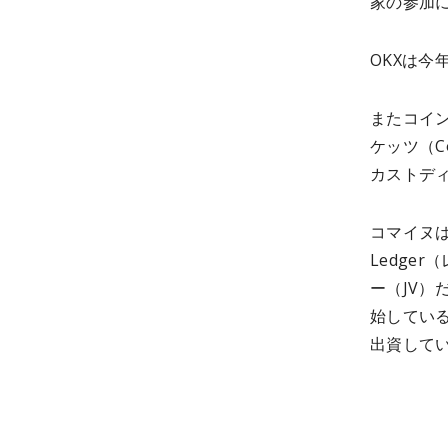
家の参加
OKXは
またコイン
ケッツ（Co
カストデ
コマイヌ
Ledge
ー（JV）
始してい
出資して