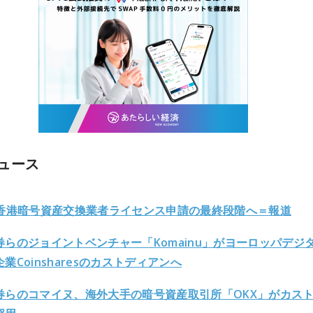
ュース
、香港暗号資産交換業者ライセンス申請の最終段階へ＝報道
券らのジョイントベンチャー「Komainu」がヨーロッパデジ
業Coinsharesのカストディアンへ
券らのコマイヌ、海外大手の暗号資産取引所「OKX」がカス