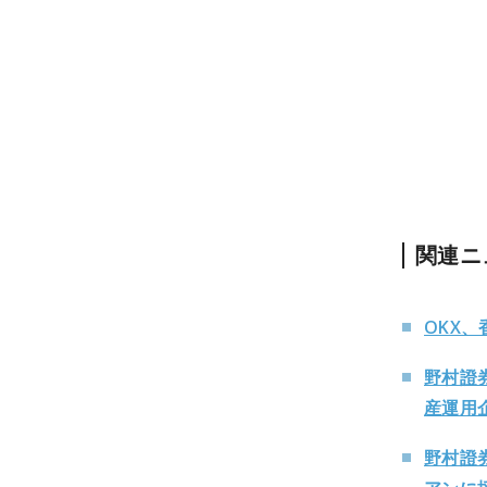
関連ニ
OKX
野村證
産運用企
野村證