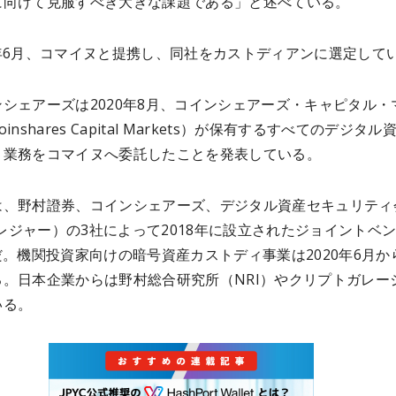
に向けて克服すべき大きな課題である」と述べている。
今年6月、コマイヌと提携し、同社をカストディアンに選定して
シェアーズは2020年8月、コインシェアーズ・キャピタル・
inshares Capital Markets）が保有するすべてのデジタル
ィ業務をコマイヌへ委託したことを発表している。
は、野村證券、コインシェアーズ、デジタル資産セキュリティ
r（レジャー）の3社によって2018年に設立されたジョイントベ
だ。機関投資家向けの暗号資産カストディ事業は2020年6月か
る。日本企業からは野村総合研究所（NRI）やクリプトガレー
いる。