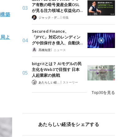
ア有数の暗号資産企業OSL
が見る注力領域と収益化の…
ス構築
|
ジャック・デロン（Jack Derong）
特集
Secured Finance、
当局よ
「JPYC」対応のレンディン
グや担保付き借入、自動決…
|
髙橋知里
ニュース
bitgritとは？ AIモデルの民
主化をWeb3で目指す 日本
人起業家の挑戦
|
あたらしい経済 編集部
ストーリー
Top30を見る
あたらしい経済をシェアする