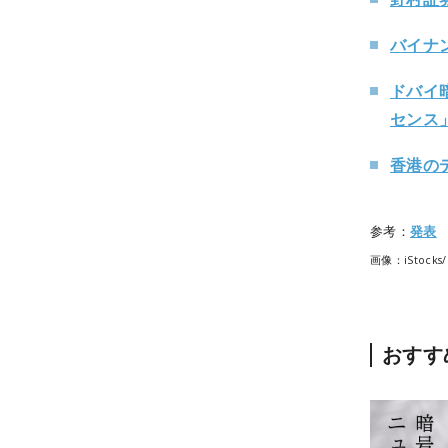
バイナ
ドバイ
センス
香港のデ
参考：
発表
画像：iStocks/
おすす