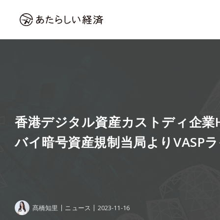
香港デジタル資産カストディ企業Hex
バイ暗号資産規制当局よりVASP
髙橋知里
ニュース
2023-11-16