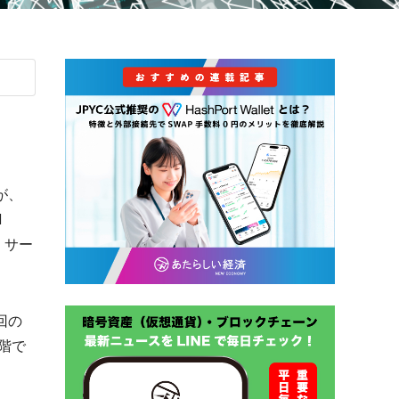
が、
l
貨）サー
回の
階で