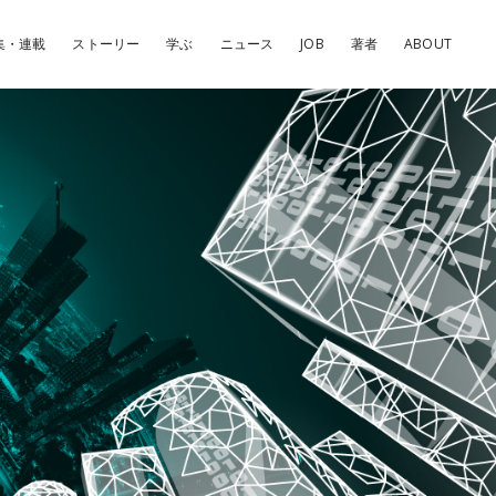
集・連載
ストーリー
学ぶ
ニュース
JOB
著者
ABOUT