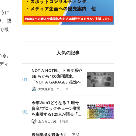
行うに
り、暫
で最
人気の記事
いる。
ディ
NOT A HOTEL、トヨタ系や
SBIらから100億円調達。
「NOT A GARAGE」推進へ
|
大津賀新也
ニュース
今年Web3どうなる？ 暗号
資産/ブロックチェーン業界
を牽引する129人が語る「…
|
あたらしい経済 編集部
特集
規制準拠を競争力に。アジ
得