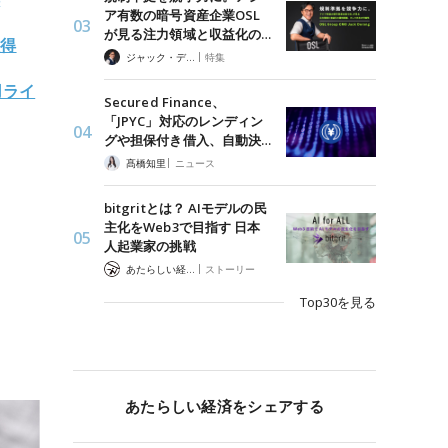
ア有数の暗号資産企業OSL
が見る注力領域と収益化の…
取得
|
ジャック・デロン（Jack Derong）
特集
用ライ
Secured Finance、
「JPYC」対応のレンディン
グや担保付き借入、自動決…
|
髙橋知里
ニュース
bitgritとは？ AIモデルの民
主化をWeb3で目指す 日本
人起業家の挑戦
|
あたらしい経済 編集部
ストーリー
Top30を見る
あたらしい経済をシェアする