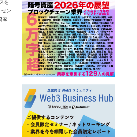
スを
ライセン
資家