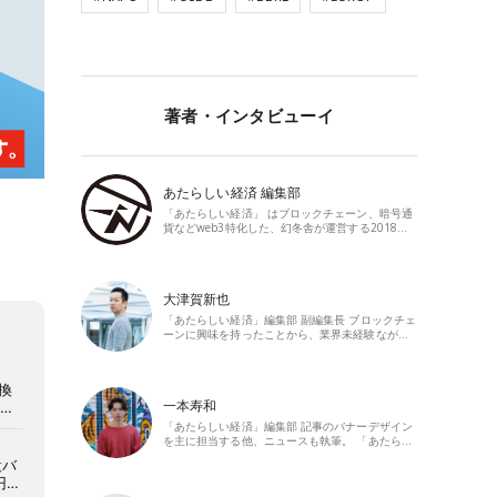
著者・インタビューイ
あたらしい経済 編集部
「あたらしい経済」 はブロックチェーン、暗号通
貨などweb3特化した、幻冬舎が運営する2018…
大津賀新也
「あたらしい経済」編集部 副編集長 ブロックチェ
ーンに興味を持ったことから、業界未経験なが…
一本寿和
「あたらしい経済」編集部 記事のバナーデザイン
を主に担当する他、ニュースも執筆。 「あたら…