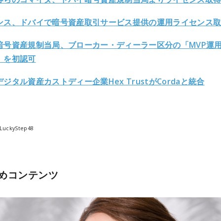
ンス、ドバイで暗号資産取引サービス提供の運用ライセンス
暗号資産規制当局、ブローカー・ディーラー区分の「MVP運
」を初認可
ジタル資産カストディー企業Hex TrustがCordaと統合
LuckyStep48
めコンテンツ