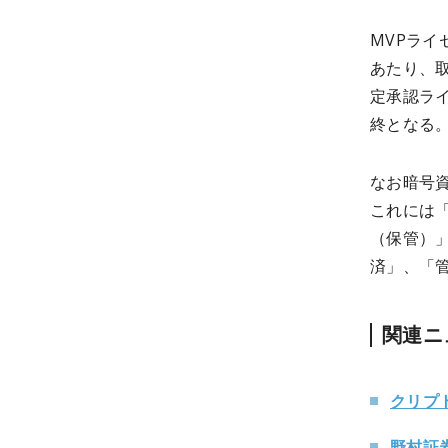
MVPラ
あたり、
定承認ラ
終となる
なお暗号
これには
（保管）
済」、「
関連ニ
クリプ
野村証