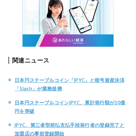
関連ニュース
日本円ステーブルコイン「JPYC」と暗号資産決済
「Slash」が業務提携
日本円ステーブルコインJPYC、累計発行額が20億
円を突破
JPYC、第三者型前払支払手段発行者の登録完了と
加盟店の事前登録開始