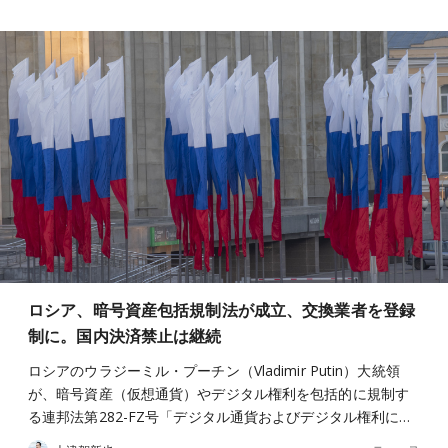
ロシア、暗号資産包括規制法が成立、交換業者を登録
制に。国内決済禁止は継続
ロシアのウラジーミル・プーチン（Vladimir Putin）大統領
が、暗号資産（仮想通貨）やデジタル権利を包括的に規制す
る連邦法第282-FZ号「デジタル通貨およびデジタル権利に…