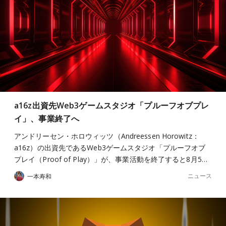
a16z出資先Web3ゲームスタジオ「プルーフオブプレ
イ」、事業終了へ
アンドリーセン・ホロウィッツ（Andreessen Horowitz：
a16z）の出資先であるWeb3ゲームスタジオ「プルーフオブ
プレイ（Proof of Play）」が、事業活動を終了すると8月5…
ニュース
一本寿和