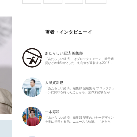
著者・インタビューイ
あたらしい経済 編集部
「あたらしい経済」 はブロックチェーン、暗号通
貨などweb3特化した、幻冬舎が運営する2018…
大津賀新也
「あたらしい経済」編集部 副編集長 ブロックチェ
ーンに興味を持ったことから、業界未経験なが…
一本寿和
「あたらしい経済」編集部 記事のバナーデザイン
を主に担当する他、ニュースも執筆。 「あたら…