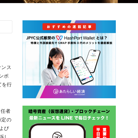
ナンス
ャンポ
てを行
責任者
特定の
よび
訴し