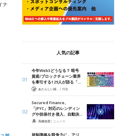
イナ
人気の記事
今年Web3どうなる？ 暗号
資産/ブロックチェーン業界
を牽引する129人が語る「…
|
あたらしい経済 編集部
特集
Secured Finance、
「JPYC」対応のレンディン
グや担保付き借入、自動決…
|
髙橋知里
ニュース
規制準拠を競争力に。アジ
セス禁