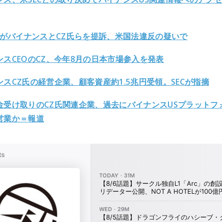
TCがバイナンスとCZ氏らを提訴、米国法違反の疑いで
ンスCEOのCZ、今年8月の日本市場参入を発表
ンスCZ氏の経営企業、顧客資産約1.5兆円受領。SECが指摘
金受け取りのCZ氏関連企業、過去にバイナンスUSプラットフ
営業か＝報道