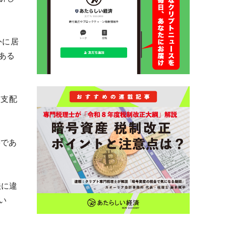
外に居
ある
を支配
籍であ
法に違
い