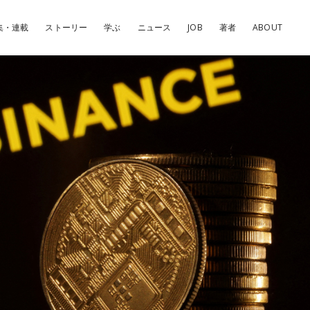
集・連載
ストーリー
学ぶ
ニュース
JOB
著者
ABOUT