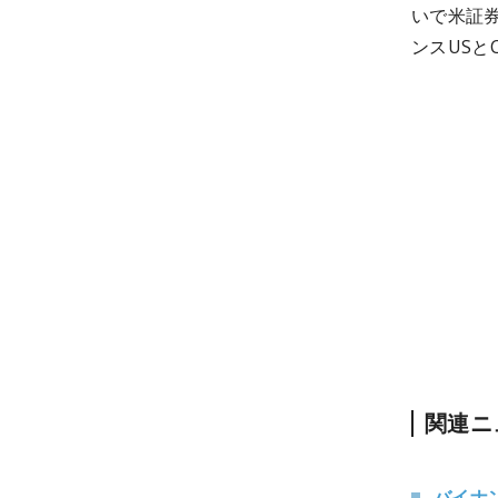
いで米証
ンスUSと
関連ニ
バイナ