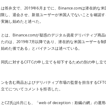
は答弁文で、2019年6月までに、Binance.comは潜在的な米
制限し、退会させ、新規ユーザーが米国人でないことを確認す
を実施し始めたと述べた。
とは、Binance.comが疑惑のデジタル資産デリバティブ商
たのは、2019年7月以降であり、潜在的な米国ユーザーを制
し始めた後である」とバイナンスは述べている。
、同氏に対するCFTCの申し立てを却下するための別の申し立
。
インを含む商品およびデリバティブ市場の監督を担当するCFT
し立てについてコメントを拒否した。
CZ氏は6月にも、「web of deception：欺瞞の網」の運