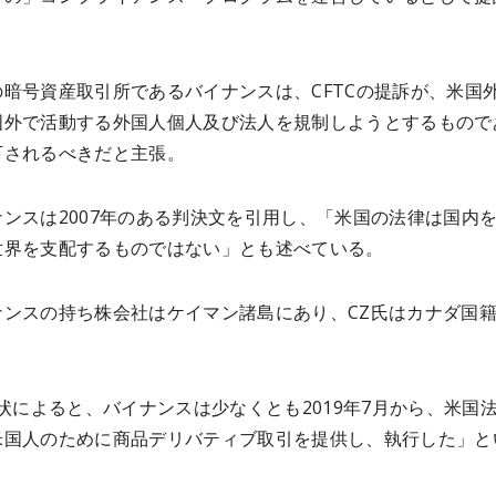
の暗号資産取引所であるバイナンスは、CFTCの提訴が、米国
国外で活動する外国人個人及び法人を規制しようとするもので
下されるべきだと主張。
ンスは2007年のある判決文を引用し、「米国の法律は国内
世界を支配するものではない」とも述べている。
ナンスの持ち株会社はケイマン諸島にあり、CZ氏はカナダ国
訴状によると、バイナンスは少なくとも2019年7月から、米国
米国人のために商品デリバティブ取引を提供し、執行した」と