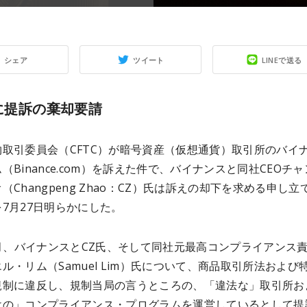
シェア
ツイート
LINEで送る
Cに提訴の棄却要請
物取引委員会（CFTC）が暗号資産（仮想通貨）取引所のバイ
（Binance.com）を訴えた件で、バイナンスと同社CEOチ
（Changpeng Zhao：CZ）氏は訴えの却下を求める申し立
7月27日明らかにした。
3月、バイナンスとCZ氏、そして同社元最高コンプライアンス
ル・リム（Samuel Lim）氏について、商品取引所法および
規制に違反し、規制当局の言うところの、「違法な」取引所お
けの」コンプライアンス・プログラムを運営しているとして提