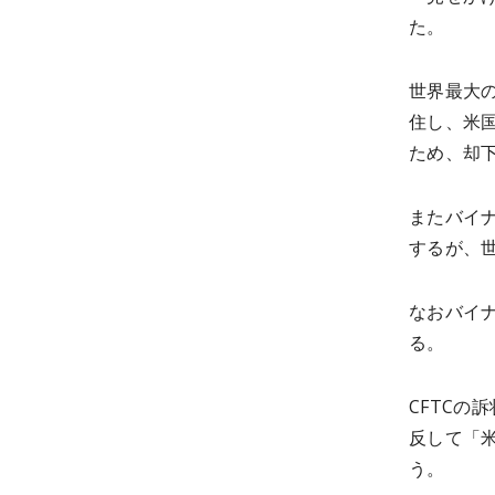
た。
世界最大
住し、米
ため、却
またバイナ
するが、
なおバイ
る。
CFTCの
反して「
う。