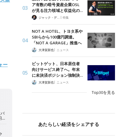
ア有数の暗号資産企業OSL
が見る注力領域と収益化の…
|
ジャック・デロン（Jack Derong）
特集
NOT A HOTEL、トヨタ系や
SBIらから100億円調達。
「NOT A GARAGE」推進へ
|
大津賀新也
ニュース
ビットゲット、日本居住者
ォー
向けサービス終了へ。年末
に未決済ポジション強制決…
|
大津賀新也
ニュース
Top30を見る
あたらしい経済をシェアする