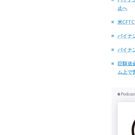
止へ
米CF
バイナ
バイナ
巨額送
ム上で