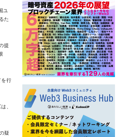
国ユ
るた
品の提
限
てを行
Cは、
用の疑