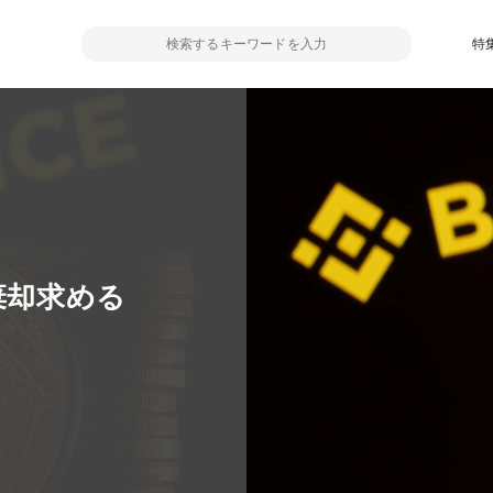
特
棄却求める