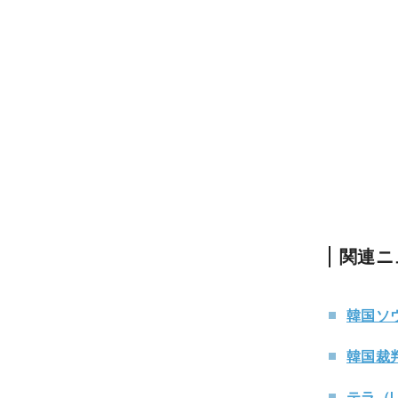
関連ニ
韓国ソ
韓国裁
テラ（