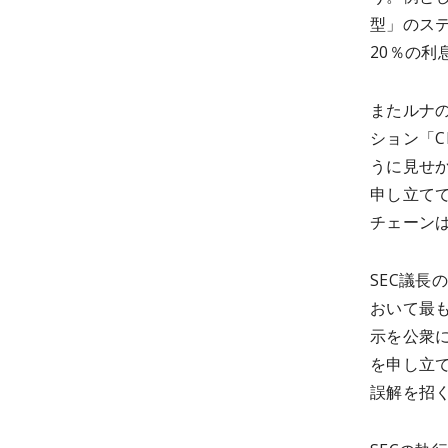
型」のス
20％の利
またルナ
ション「C
うに見せ
申し立てて
チェーン
SEC議長
おいて最
示を公衆
を
申し立
誤解を招