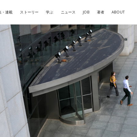
集・連載
ストーリー
学ぶ
ニュース
JOB
著者
ABOUT