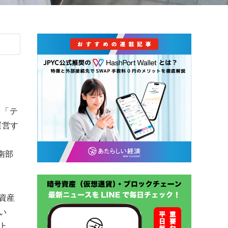
）「テ
運営す
南部
資産
い
上