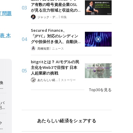
ア有数の暗号資産企業OSL
が見る注力領域と収益化の…
T問題
|
ジャック・デロン（Jack Derong）
特集
Secured Finance、
表 木
「JPYC」対応のレンディン
グや担保付き借入、自動決…
|
髙橋知里
ニュース
bitgritとは？ AIモデルの民
主化をWeb3で目指す 日本
人起業家の挑戦
|
あたらしい経済 編集部
ストーリー
Top30を見る
あたらしい経済をシェアする