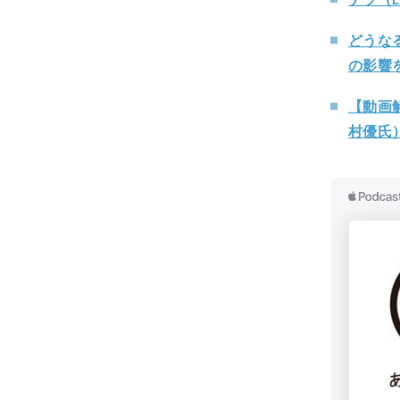
どうな
の影響
【動画解
村優氏