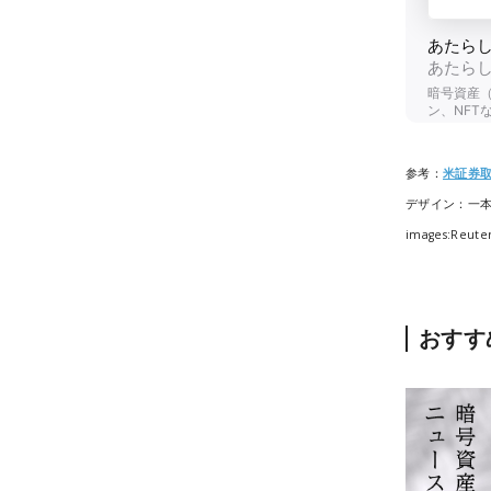
参考：
米証券取
デザイン：一
images:Reute
おすす