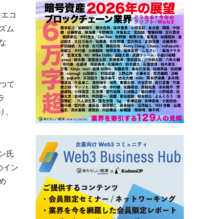
のエコ
ズム
な
つて
ラ
り、
ン氏
のイン
め