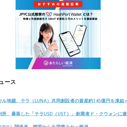
ュース
ウル地裁、テラ（LUNA）共同創設者の資産約145億円を凍結
判所、暴落した「テラUSD（UST）」創業者ド・クウォンに
LUNA）関係者、韓国から出国禁止か＝報道