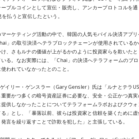
テーブルコインとして宣伝・販売し、アンカープロトコルを通
息を払うと宣伝したという。
のマーケティング活動の中で、韓国の人気モバイル決済アプリ
hai」の取引決済へテラブロックチェーンが使用されているか
かけ、さもルナの価値が上がるかのように投資家らを欺いたと
いる。なお実際には、「Chai」の決済へテラフォーム
の
ブロ
は使われていなかった
とのこと
。
のゲイリー・ゲンスラー（Gary Gensler）氏は「ルナとテラU
も重要かつ多くの暗号資産証券に必要な、安全・公正かつ真実
に提供しなかったことについて
テラフォームラボおよびクウォ
てる」とし、「暴落以前、彼らは投資家と信頼を築くために虚
く発言を繰り返すことで詐欺を犯した」と主張している。