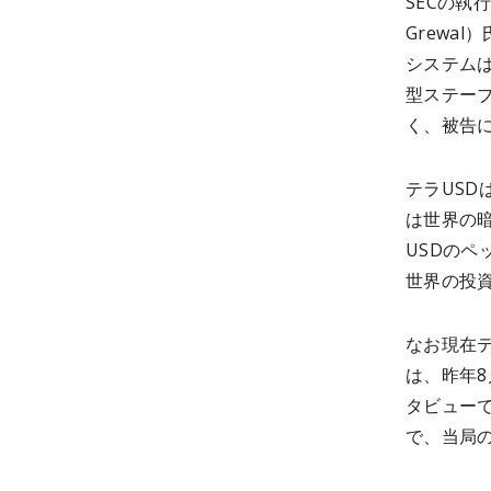
SECの執
Grewa
システム
型ステー
く、被告
テラUS
は世界の暗
USDのペ
世界の投
なお現在
は、昨年
タビュー
で、当局