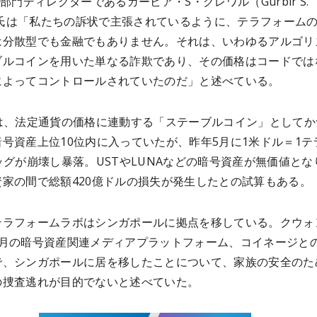
行部門ディレクターであるガービア・S・グレワル（Gurbir S.
l）氏は「私たちの訴状で主張されているように、テラフォーム
は分散型でも金融でもありません。それは、いわゆるアルゴリ
ブルコインを用いた単なる詐欺であり、その価格はコードでは
によってコントロールされていたのだ」と述べている。
Dは、法定通貨の価格に連動する「ステーブルコイン」としてか
号資産上位10位内に入っていたが、昨年5月に1米ドル＝1テ
ッグが崩壊し暴落。USTやLUNAなどの暗号資産が無価値とな
資家の間で総額420億ドルの損失が発生したとの試算もある。
テラフォームラボはシンガポールに拠点を移している。クウォ
8月の暗号資産関連メディアプラットフォーム、コイネージと
で、シンガポールに居を移したことについて、家族の安全のた
の捜査逃れが目的でないと述べていた。