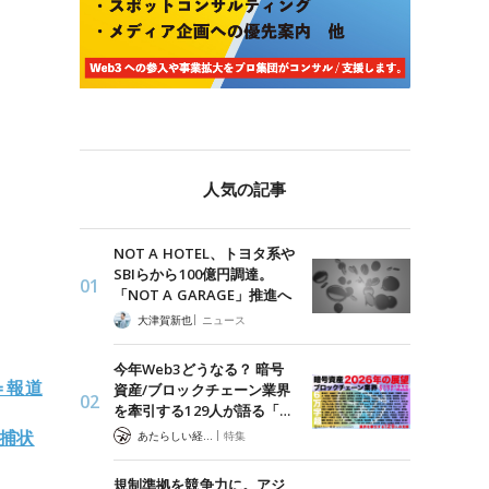
人気の記事
NOT A HOTEL、トヨタ系や
SBIらから100億円調達。
「NOT A GARAGE」推進へ
|
大津賀新也
ニュース
今年Web3どうなる？ 暗号
＝報道
資産/ブロックチェーン業界
を牽引する129人が語る「…
逮捕状
|
あたらしい経済 編集部
特集
規制準拠を競争力に。アジ