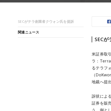
SECがテラ創業者クウォン氏を提訴
関連ニュース
SEC
米証券取引
ラ：Ter
るテラフォ
（DoKw
地裁へ提出
訴状によ
証券を販
う。例と