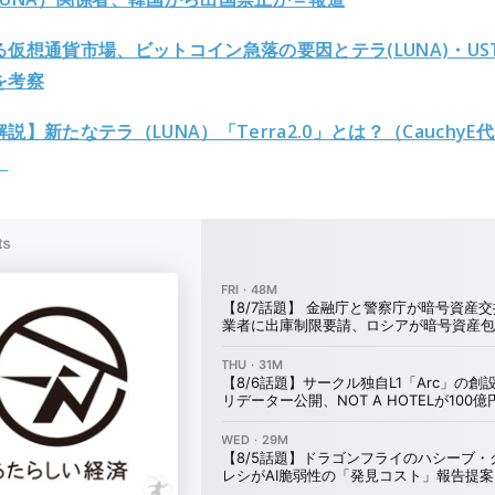
る仮想通貨市場、ビットコイン急落の要因とテラ(LUNA)・US
を考察
説】新たなテラ（LUNA）「Terra2.0」とは？（CauchyE代
）