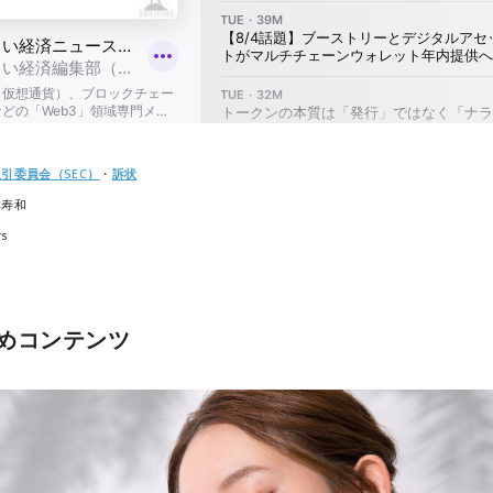
引委員会（SEC）
・
訴状
本寿和
rs
めコンテンツ