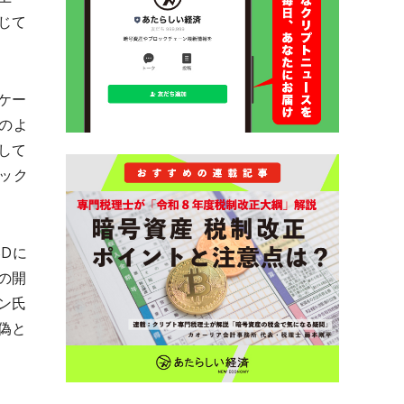
じて
ケー
のよ
して
ック
SDに
の開
ン氏
偽と