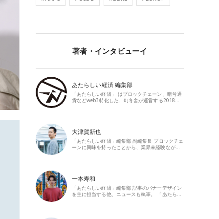
著者・インタビューイ
あたらしい経済 編集部
「あたらしい経済」 はブロックチェーン、暗号通
貨などweb3特化した、幻冬舎が運営する2018…
大津賀新也
「あたらしい経済」編集部 副編集長 ブロックチェ
ーンに興味を持ったことから、業界未経験なが…
一本寿和
「あたらしい経済」編集部 記事のバナーデザイン
を主に担当する他、ニュースも執筆。 「あたら…