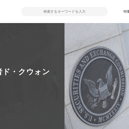
特
者ド・クウォン