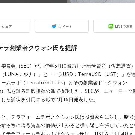
シェア
ツイート
LINEで送る
がテラ創業者クウォン氏を提訴
委員会（SEC）が、昨年5月に暴落した暗号資産（仮想通貨
ra（LUNA：ルナ）」と「テラUSD：TerraUSD（UST）」を
ームラボ（Terraform Labs）とその創業者ド・クウォン
on）氏を証券詐欺指揮の罪で提訴した。SECが、ニューヨーク
した訴状を引用する形で2月16日発表した。
ると、テラフォームラボとクウォン氏は投資家らに対し、暗号
売する際に暗号資産の価値が上がると繰り返し主張していたと
して
テラフォームラボおよびクウォン氏は
、USTを「利回り向