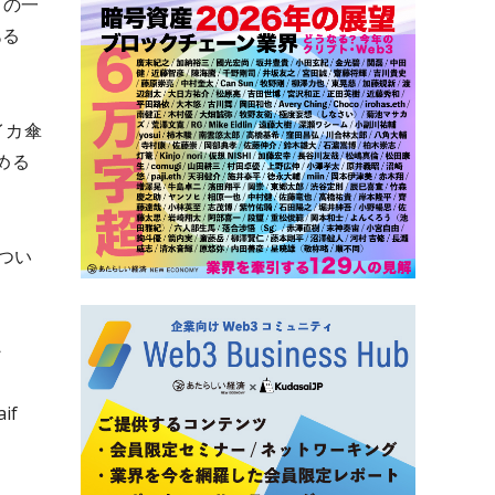
Tの一
ある
イカ傘
める
つい
・
、
if