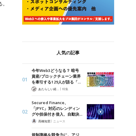
る。
人気の記事
今年Web3どうなる？ 暗号
資産/ブロックチェーン業界
を牽引する129人が語る「…
|
あたらしい経済 編集部
特集
Secured Finance、
「JPYC」対応のレンディン
グや担保付き借入、自動決…
|
髙橋知里
ニュース
規制準拠を競争力に。アジ