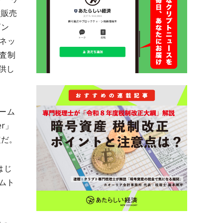
次販売
ゴン
ーネッ
査制
供し
ゲーム
er」
定だ。
はじ
ムト