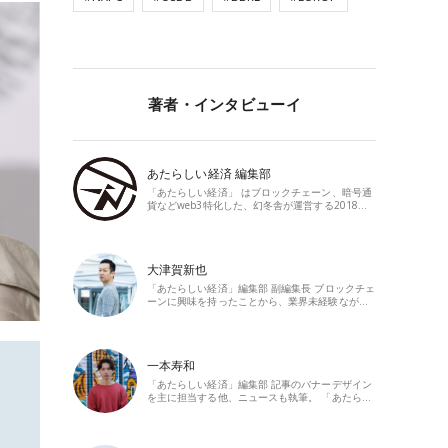
著者・インタビューイ
あたらしい経済 編集部
「あたらしい経済」 はブロックチェーン、暗号通
貨などweb3特化した、幻冬舎が運営する2018…
大津賀新也
「あたらしい経済」編集部 副編集長 ブロックチェ
ーンに興味を持ったことから、業界未経験なが…
一本寿和
「あたらしい経済」編集部 記事のバナーデザイン
を主に担当する他、ニュースも執筆。 「あたら…