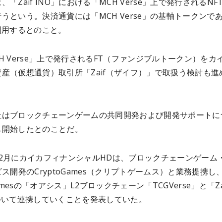
、「Zaif INO」における「MCH Verse」上で発行されるNF
うという。決済通貨には「MCH Verse」の基軸トークンで
利用するとのこと。
H Verse」上で発行されるFT（ファンジブルトークン）をカ
産（仮想通貨）取引所「Zaif（ザイフ）」で取扱う検討も進
社はブロックチェーンゲームの共同開発および開発サポートに
も開始したとのことだ。
12月にカイカフィナンシャルHDは、ブロックチェーンゲーム
ビス開発のCryptoGames（クリプトゲームス）と業務提携し
Gamesの「オアシス」L2ブロックチェーン「TCGVerse」と「Za
ついて連携していくことを発表していた。