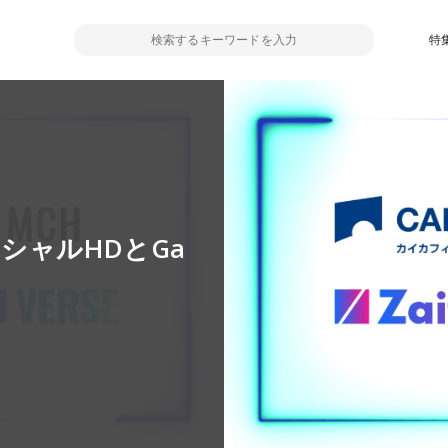
特
シャルHDとGa