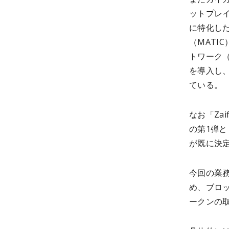
ットプレイス
に特化した
（MATI
トワーク（
を導入し
ている。
なお「Za
の第1弾として
が既に決定
今回の業務
め、ブロ
ークンの