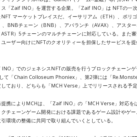
「Zaif INO」を運営する企業。「Zaif INO」は NFTの一
NFT マーケットプレイスだ。イーサリアム（ETH）、ポリ
C）、BNBチェーン（BNB）、アバランチ（AVAX）、アスタ
ASTR）5チェーンのマルチチェーンに対応している。また審
、ユーザー向けにNFTのクオリティーを担保したサービスを提
if INO」でのジェネシスNFTの販売を行うブロックチェーン
「Chain Colloseum Phoniex」、第2弾には「Re.Monst
しており、どちらも「MCH Verse」上でリリースされる予
提携によりMCHは、「Zaif INO」の「MCH Verse」対応を
ックチェーンゲーム開発における課題であるゲーム設計やゲー
取引環境の整備に共同で取り組んでいくとしている。