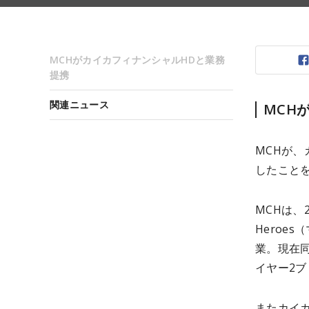
MCHがカイカフィナンシャルHDと業務
提携
関連ニュース
MCH
MCHが、
したことを
MCHは、
Heroe
業。現在同
イヤー2ブ
またカイカ