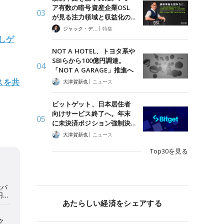
ア有数の暗号資産企業OSL
が見る注力領域と収益化の…
|
ジャック・デロン（Jack Derong）
特集
携しゲ
NOT A HOTEL、トヨタ系や
SBIらから100億円調達。
「NOT A GARAGE」推進へ
スを共
|
大津賀新也
ニュース
ビットゲット、日本居住者
向けサービス終了へ。年末
に未決済ポジション強制決…
|
大津賀新也
ニュース
Top30を見る
あたらしい経済をシェアする