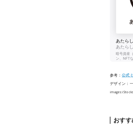
参考：
公式
デザイン：
images:iStock
おすす