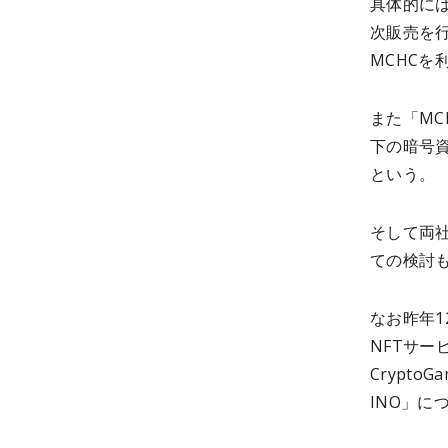
具体的には
次販売を行
MCHCを
また「MC
下の暗号資
という。
そして両
ての検討
なお昨年
NFTサー
Crypto
INO」に