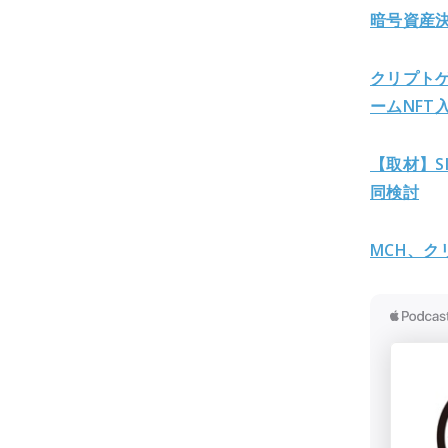
暗号資産決
クリプトゲ
ームNFT
【取材】S
同検討
MCH、ク