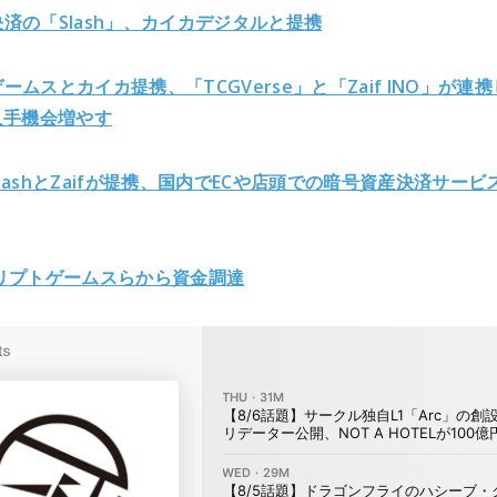
済の「Slash」、カイカデジタルと提携
ームスとカイカ提携、「TCGVerse」と「Zaif INO」が連
入手機会増やす
lashとZaifが提携、国内でECや店頭での暗号資産決済サービ
リプトゲー
ムスらから資金調達