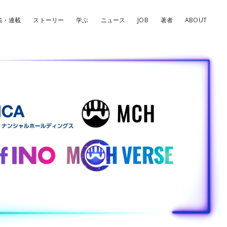
集・連載
ストーリー
学ぶ
ニュース
JOB
著者
ABOUT