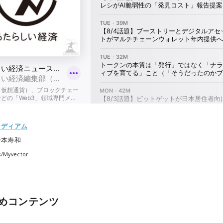
ミディアム
一本寿和
s/Myvector
めコンテンツ