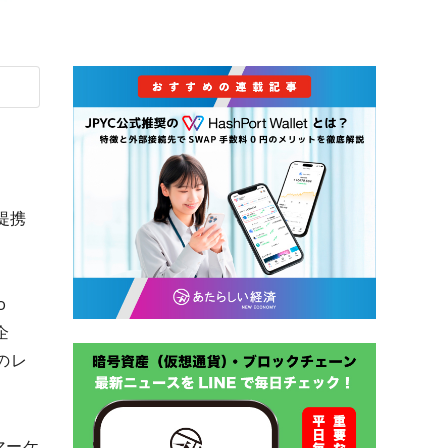
提携
o
企
のレ
マーケ