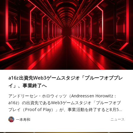
a16z出資先Web3ゲームスタジオ「プルーフオブプレ
イ」、事業終了へ
アンドリーセン・ホロウィッツ（Andreessen Horowitz：
a16z）の出資先であるWeb3ゲームスタジオ「プルーフオブ
プレイ（Proof of Play）」が、事業活動を終了すると8月5…
ニュース
一本寿和