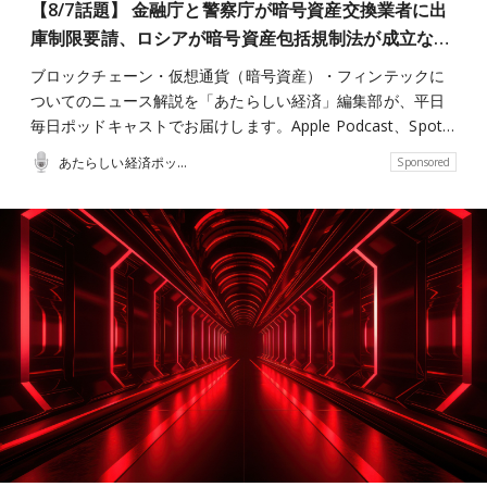
【8/7話題】 金融庁と警察庁が暗号資産交換業者に出
庫制限要請、ロシアが暗号資産包括規制法が成立な…
ブロックチェーン・仮想通貨（暗号資産）・フィンテックに
ついてのニュース解説を「あたらしい経済」編集部が、平日
毎日ポッドキャストでお届けします。Apple Podcast、Spot…
あたらしい経済ポッドキャスト
Sponsored