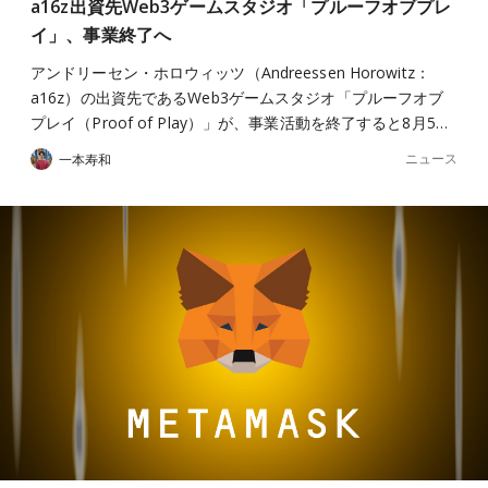
a16z出資先Web3ゲームスタジオ「プルーフオブプレ
イ」、事業終了へ
アンドリーセン・ホロウィッツ（Andreessen Horowitz：
a16z）の出資先であるWeb3ゲームスタジオ「プルーフオブ
プレイ（Proof of Play）」が、事業活動を終了すると8月5…
ニュース
一本寿和