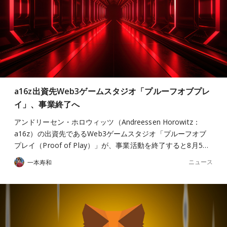
a16z出資先Web3ゲームスタジオ「プルーフオブプレ
イ」、事業終了へ
アンドリーセン・ホロウィッツ（Andreessen Horowitz：
a16z）の出資先であるWeb3ゲームスタジオ「プルーフオブ
プレイ（Proof of Play）」が、事業活動を終了すると8月5…
ニュース
一本寿和