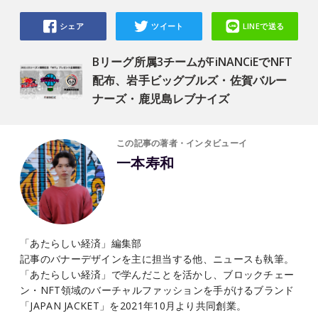
シェア
ツイート
LINEで送る
Bリーグ所属3チームがFiNANCiEでNFT
配布、岩手ビッグブルズ・佐賀バルー
ナーズ・鹿児島レブナイズ
この記事の著者・インタビューイ
一本寿和
「あたらしい経済」編集部
記事のバナーデザインを主に担当する他、ニュースも執筆。
「あたらしい経済」で学んだことを活かし、ブロックチェー
ン・NFT領域のバーチャルファッションを手がけるブランド
「JAPAN JACKET」を2021年10月より共同創業。