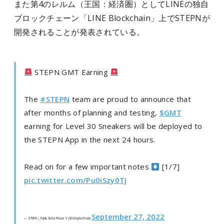
また第4のレルム（王国：経済圏）としてLINEの独自
ブロックチェーン「LINE Blockchain」上でSTEPNが
開発されることが発表されている。
STEPN GMT Earning
The
#STEPN
team are proud to announce that
after months of planning and testing,
$GMT
earning for Level 30 Sneakers will be deployed to
the STEPN App in the next 24 hours.
Read on for a few important notes
[1/7]
pic.twitter.com/Pu0iSzy0TJ
September 27, 2022
— STEPN | Public Beta Phase V (@Stepnofficial)