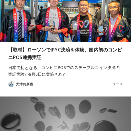
【取材】ローソンでJPYC決済を体験、国内初のコンビ
ニPOS連携実証
日本で初となる、コンビニPOSでのステーブルコイン決済の
実証実験が8月6日に実施された
ニュース
大津賀新也