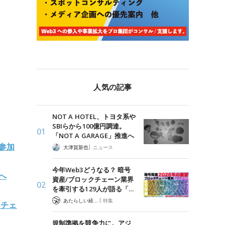
人気の記事
NOT A HOTEL、トヨタ系や
SBIらから100億円調達。
「NOT A GARAGE」推進へ
に参加
|
大津賀新也
ニュース
今年Web3どうなる？ 暗号
へ
資産/ブロックチェーン業界
を牽引する129人が語る「…
|
あたらしい経済 編集部
特集
クチェ
規制準拠を競争力に。アジ