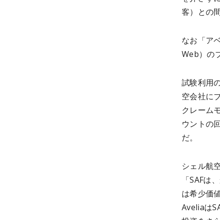
客）との
なお「アベ
Web）
試験利用の
空会社に
クレーム
ウントの
だ。
シェル航空（
「SAF
は希少価
Aveli