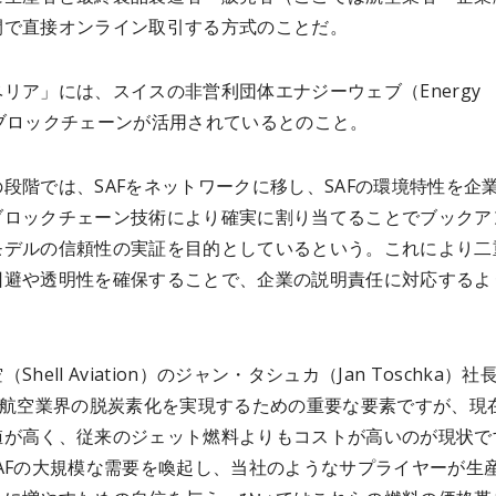
間で直接オンライン取引する方式のことだ。
リア」には、スイスの非営利団体エナジーウェブ（Energy
のブロックチェーンが活用されているとのこと。
段階では、SAFをネットワークに移し、SAFの環境特性を企
ブロックチェーン技術により確実に割り当てることでブックア
モデルの信頼性の実証を目的としているという。これにより二
回避や透明性を確保することで、企業の説明責任に対応するよ
Shell Aviation）のジャン・タシュカ（Jan Toschka）社
は、航空業界の脱炭素化を実現するための重要な要素ですが、現
値が高く、従来のジェット燃料よりもコストが高いのが現状で
aはSAFの大規模な需要を喚起し、当社のようなサプライヤーが生