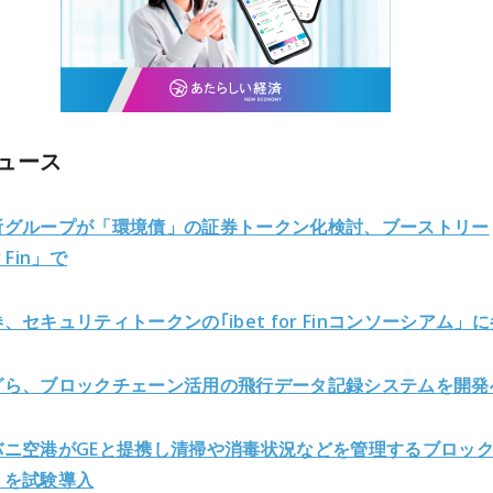
ュース
所グループが「環境債」の証券トークン化検討、ブーストリー
r Fin」で
、セキュリティトークンの｢ibet for Finコンソーシアム」
グら、ブロックチェーン活用の飛行データ記録システムを開発
バニ空港が
GEと提携し清掃や消毒状況などを管理するブロッ
リを試験導入