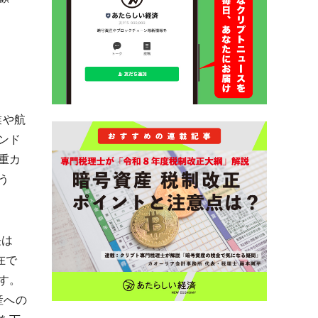
業や航
ンド
重カ
う
長は
在で
す。
産への