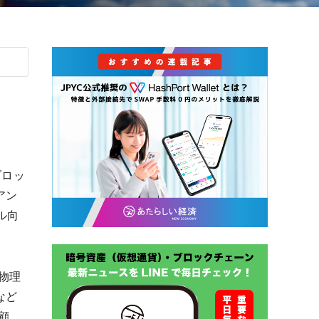
、ブロッ
アン
ル向
物理
など
顧