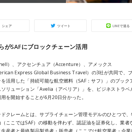
シェア
ツイート
LINEで送る
らがSAFにブロックチェーン活用
hell）、アクセンチュア（Accenture）、アメックス
rican Express Global Business Travel）の3社が共同で
ンを活用した「持続可能な航空燃料（SAF：サフ）」のブック
ソリューション「Avelia（アベリア）」を、ビジネストラベ
用を開始することが6月20日分かった。
ンドクレームとは、サプライチェーン管理モデルのひとつで、
油（ここではSAF）の移動を伴わず、認証油を証券化し、業者
に生産者と最終製品製造者・販売者（ここでは航空業者・企業