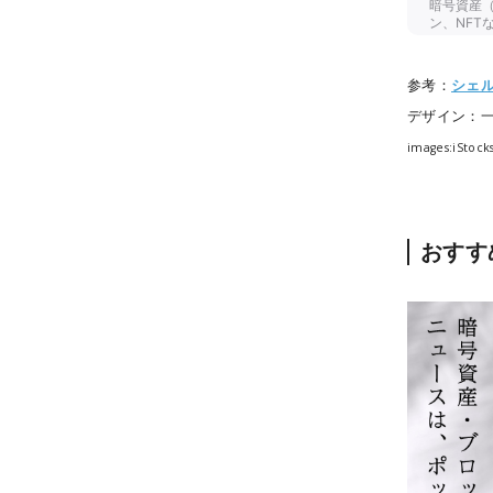
参考：
シェ
デザイン：
images:iStoc
おすす