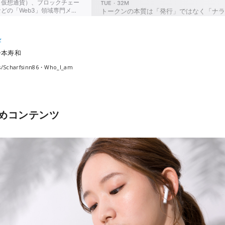
ル
一本寿和
ks/Scharfsinn86・Who_I_am
めコンテンツ