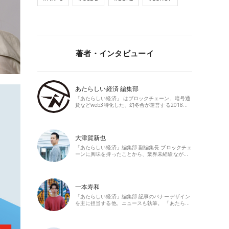
著者・インタビューイ
あたらしい経済 編集部
「あたらしい経済」 はブロックチェーン、暗号通
貨などweb3特化した、幻冬舎が運営する2018…
大津賀新也
「あたらしい経済」編集部 副編集長 ブロックチェ
ーンに興味を持ったことから、業界未経験なが…
一本寿和
「あたらしい経済」編集部 記事のバナーデザイン
を主に担当する他、ニュースも執筆。 「あたら…