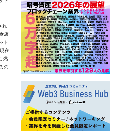
を下
され
食店
ット
現在
ち燃
るの