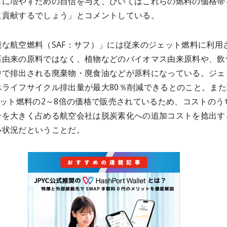
らに増やすための自信を与え、ひいてはこれらの燃料の価格帯
に貢献するでしょう」とコメントしている。
能な航空燃料（SAF：サフ）」には従来のジェット燃料に利用
石由来の原料ではなく、植物などのバイオマス由来原料や、飲
中で排出される廃棄物・廃食油などが原料になっている。ジェ
べライフサイクル排出量が最大80％削減できるとのこと。また
ェット燃料の2～8倍の価格で販売されているため、コストのう
合を大きく占める航空会社は脱炭素化への追加コストを捻出す
い状況だということだ。