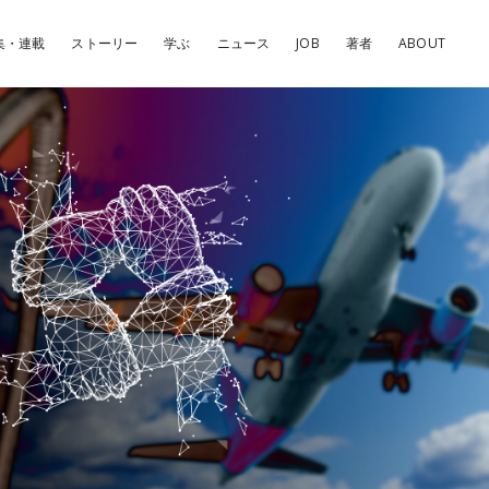
集・連載
ストーリー
学ぶ
ニュース
JOB
著者
ABOUT