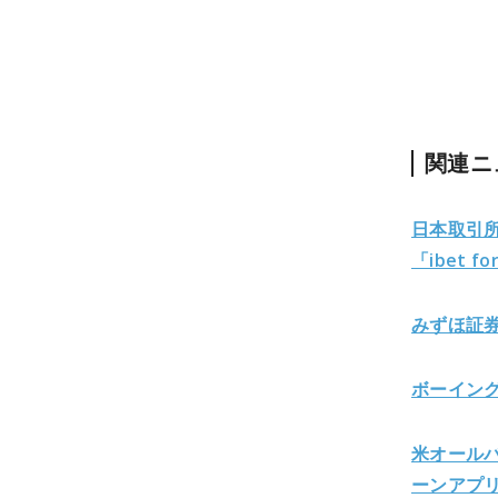
関連ニ
日本取引
「ibet fo
みずほ証券
ボーイン
米オール
ーンアプ