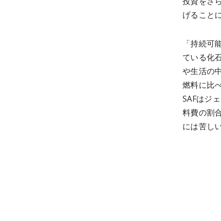
投資をさ
げること
「持続可
ている化
や生活の
燃料に比
SAFはジ
料費の割
には苦し