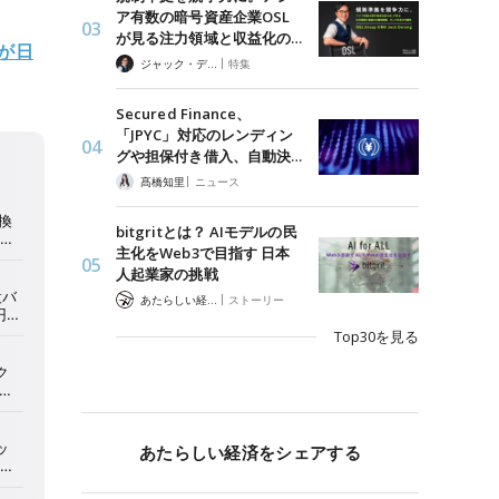
ア有数の暗号資産企業OSL
が見る注力領域と収益化の…
」が日
|
ジャック・デロン（Jack Derong）
特集
Secured Finance、
「JPYC」対応のレンディン
グや担保付き借入、自動決…
|
髙橋知里
ニュース
bitgritとは？ AIモデルの民
主化をWeb3で目指す 日本
人起業家の挑戦
|
あたらしい経済 編集部
ストーリー
Top30を見る
あたらしい経済をシェアする