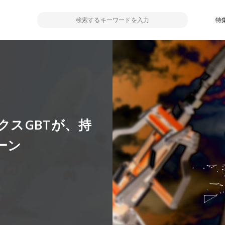
特
スGBTが、持
ーン