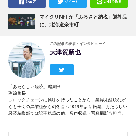
シェア
ツイート
LINEで送る
マイクリNFTが「ふるさと納税」返礼品
に、北海道余市町
この記事の著者・インタビューイ
大津賀新也
「あたらしい経済」編集部
副編集長
ブロックチェーンに興味を持ったことから、業界未経験なが
らも全くの異業種から幻冬舎へ2019年より転職。あたらしい
経済編集部では記事執筆の他、音声収録・写真撮影も担当。