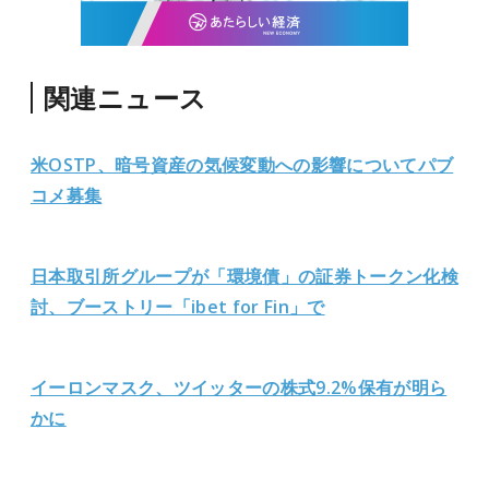
関連ニュース
米OSTP、暗号資産の気候変動への影響についてパブ
コメ募集
日本取引所グループが「環境債」の証券トークン化検
討、ブーストリー「ibet for Fin」で
イーロンマスク、ツイッターの株式9.2%保有が明ら
かに