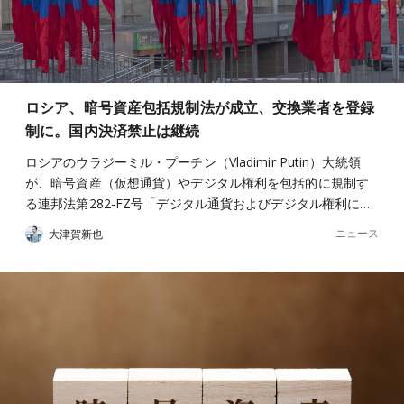
ロシア、暗号資産包括規制法が成立、交換業者を登録
制に。国内決済禁止は継続
ロシアのウラジーミル・プーチン（Vladimir Putin）大統領
が、暗号資産（仮想通貨）やデジタル権利を包括的に規制す
る連邦法第282-FZ号「デジタル通貨およびデジタル権利に…
ニュース
大津賀新也