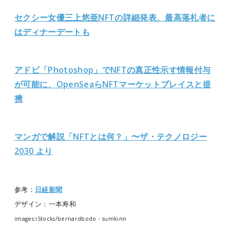
セクシー女優三上悠亜NFTの詳細発表、最高落札者に
はディナ
ーデートも
アドビ「Photoshop」でNFTの真正性示す情報付与
が可能に、OpenSeaらNFTマーケットプレイスと提
携
マンガで解説「NFTとは何？」〜ザ・テクノロジー
203
0 より
参考：
日経新聞
デザイン：一本寿和
images:iStocks/
bernardbodo・sumkinn