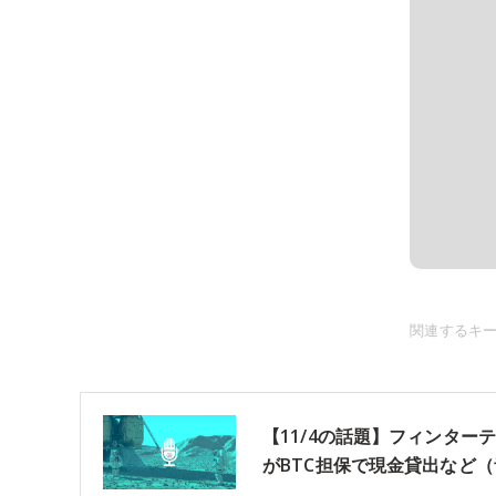
関連するキ
【11/4の話題】フィンタ
がBTC担保で現金貸出など