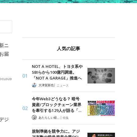
新ニ
人気の記事
お届
NOT A HOTEL、トヨタ系や
SBIらから100億円調達。
「NOT A GARAGE」推進へ
|
大津賀新也
ニュース
今年Web3どうなる？ 暗号
資産/ブロックチェーン業界
を牽引する129人が語る「…
|
あたらしい経済 編集部
特集
デジ
規制準拠を競争力に。アジ