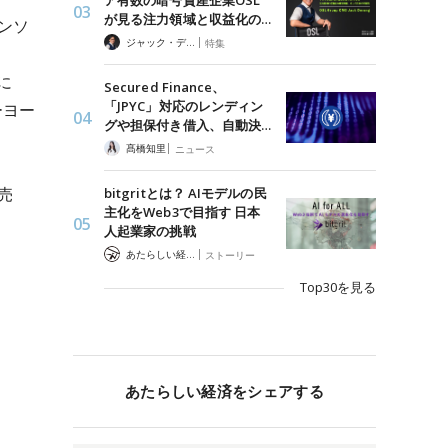
ア有数の暗号資産企業OSL
が見る注力領域と収益化の…
ンソ
|
ジャック・デロン（Jack Derong）
特集
に
Secured Finance、
「JPYC」対応のレンディン
ーヨー
グや担保付き借入、自動決…
|
髙橋知里
ニュース
売
bitgritとは？ AIモデルの民
主化をWeb3で目指す 日本
人起業家の挑戦
|
あたらしい経済 編集部
ストーリー
Top30を見る
あたらしい経済をシェアする