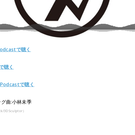
Podcastで聴く
fyで聴く
 Podcastで聴く
グ曲:小林未季
ck/3DSculptor）