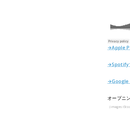
→Apple 
→Spoti
→Google
オープニン
（images:iSto