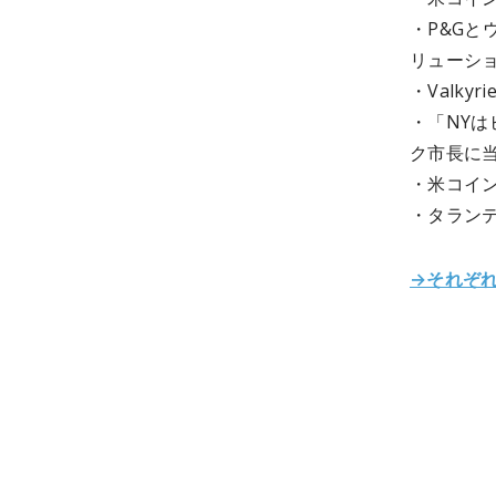
・P&G
リューシ
・Valk
・「NY
ク市長に
・米コインベ
・タラン
→それぞ