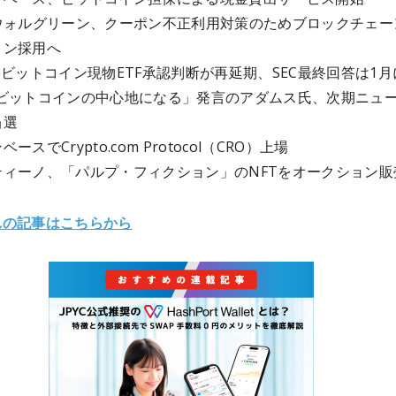
とウォルグリーン、クーポン不正利用対策のためブロックチェー
ョン採用へ
yrieビットコイン現物ETF承認判断が再延期、SEC最終回答は1月
はビットコインの中心地になる」発言のアダムス氏、次期ニュ
当選
ースでCrypto.com Protocol（CRO）上場
ティーノ、「パルプ・フィクション」のNFTをオークション販
れの記事はこちらから