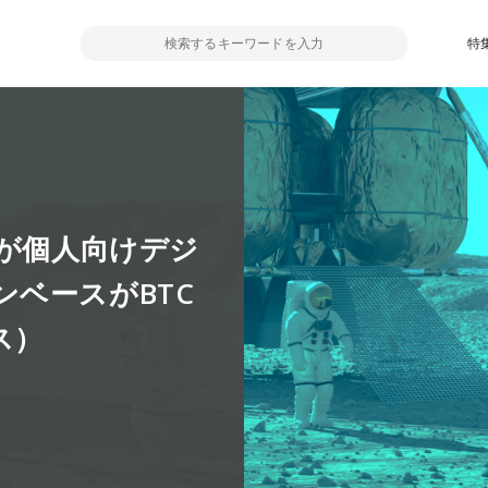
特
クが個人向けデジ
ベースがBTC
ス）