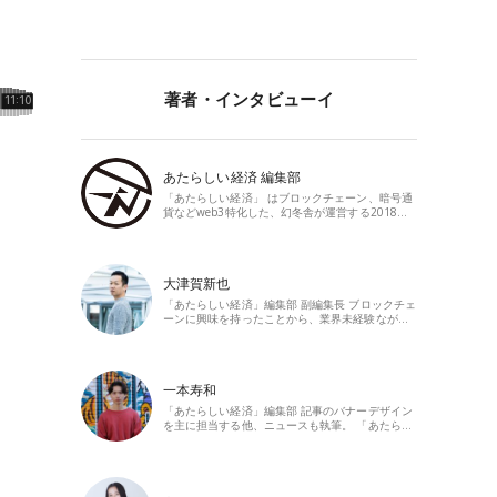
著者・インタビューイ
あたらしい経済 編集部
「あたらしい経済」 はブロックチェーン、暗号通
貨などweb3特化した、幻冬舎が運営する2018…
大津賀新也
「あたらしい経済」編集部 副編集長 ブロックチェ
ーンに興味を持ったことから、業界未経験なが…
一本寿和
「あたらしい経済」編集部 記事のバナーデザイン
を主に担当する他、ニュースも執筆。 「あたら…