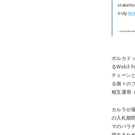
stakeho
truly.
ht
— kusama (@kusam
ポルカド
るWeb3
チェーン
る個々の
相互運用
カルラが落
の入札期間
マのパラ
得するた