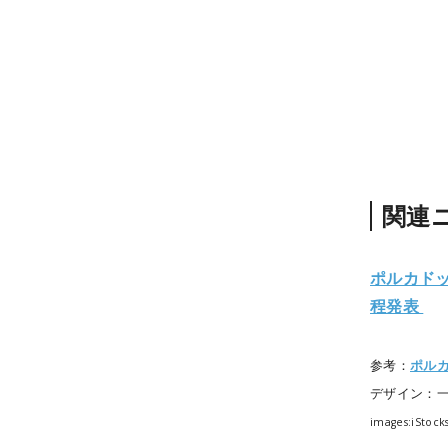
関連
ポルカド
程発表
参考：
ポル
デザイン：
images:iStock