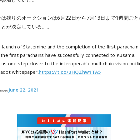
は残りのオークションは6月22日から7月13日まで1週間ごと
ことが決定している。。
 launch of Statemine and the completion of the first parachain
 the first parachains have successfully connected to Kusama.
 us one step closer to the interoperable multichain vision outli
kadot whitepaper.
https://t.co/uHQZhw1TA5
June 22, 2021
anetwork)