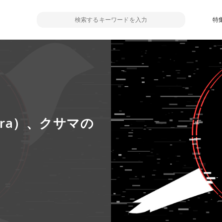
特
ura）、クサマの