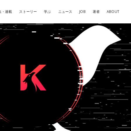
集・連載
ストーリー
学ぶ
ニュース
JOB
著者
ABOUT