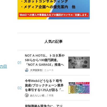
人気の記事
NOT A HOTEL、トヨタ系や
SBIらから100億円調達。
「NOT A GARAGE」推進へ
の日
|
大津賀新也
ニュース
今年Web3どうなる？ 暗号
資産/ブロックチェーン業界
を牽引する129人が語る「…
|
あたらしい経済 編集部
特集
規制準拠を競争力に。アジ