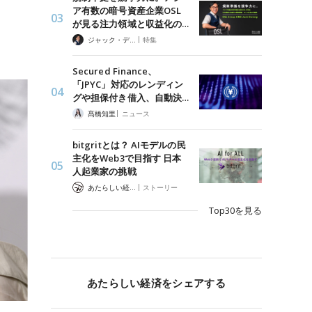
ア有数の暗号資産企業OSL
が見る注力領域と収益化の…
|
ジャック・デロン（Jack Derong）
特集
Secured Finance、
「JPYC」対応のレンディン
グや担保付き借入、自動決…
|
髙橋知里
ニュース
bitgritとは？ AIモデルの民
主化をWeb3で目指す 日本
人起業家の挑戦
|
あたらしい経済 編集部
ストーリー
Top30を見る
あたらしい経済をシェアする