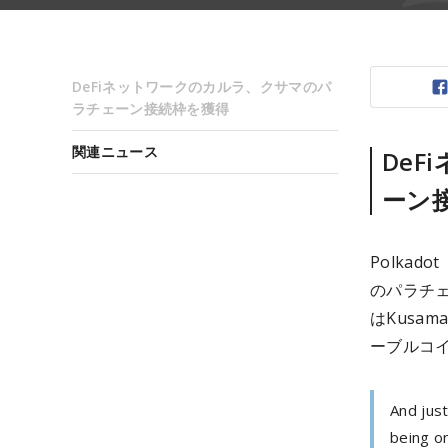
DeFiネットワークのカルラ、クサマのパ
ラチェーン接続枠を獲得
関連ニュース
De
ーン
Polka
のパラチ
はKusa
ーブルコイ
And just
being o