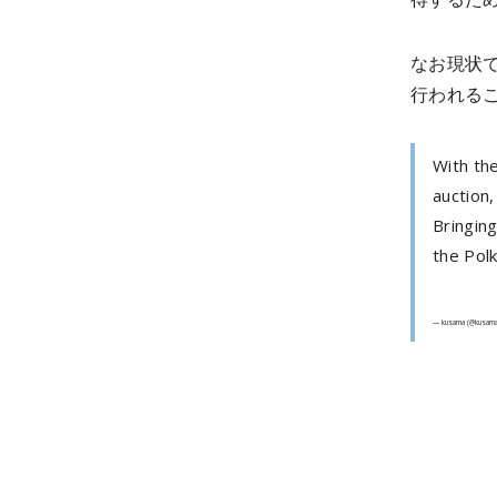
なお現状で
行われる
With the
auction,
Bringing
the Pol
— kusama (@kusam