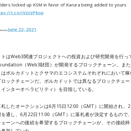
lders locked up KSM in favor of Karura being added to yours
tps://t.co/iVziIzPkop
June 22, 2021
anetwork)
ットはWeb3関連プロジェクトへの投資および研究開発を行っ
 Foundation（Web3財団）が開発するブロックチェーン。ま
とはポルカドットとクサマのエコシステムそれぞれにおいて稼
ブロックチェーンだ。ポルカドットでは異なるブロックチェー
（インターオペラビリティ）を目指している。
札したオークションは6月15日12:00（GMT）に開始され、
を通し、6月22日11:00（GMT）に落札者が決定するもので
チェーンへの接続を希望するブロックチェーンが、その接続枠
め参加していた。