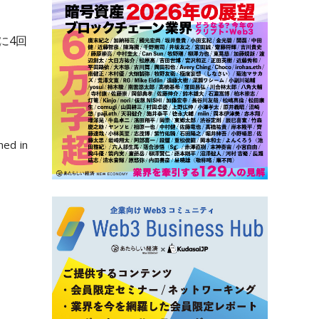
に4回
ned in