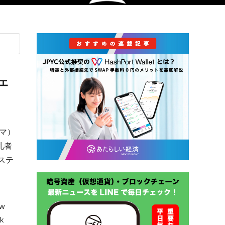
ェ
サマ）
札者
ステ
ow
k