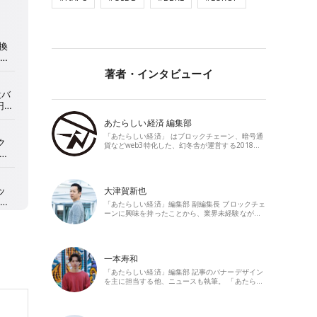
著者・インタビューイ
あたらしい経済 編集部
「あたらしい経済」 はブロックチェーン、暗号通
貨などweb3特化した、幻冬舎が運営する2018…
大津賀新也
「あたらしい経済」編集部 副編集長 ブロックチェ
ーンに興味を持ったことから、業界未経験なが…
一本寿和
「あたらしい経済」編集部 記事のバナーデザイン
を主に担当する他、ニュースも執筆。 「あたら…