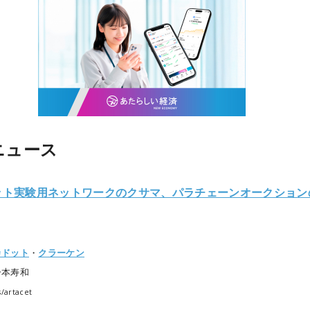
ニュース
ット実験用ネットワークのクサマ、パラチェーンオークション
カドット
・
クラーケン
一本寿和
s/artacet