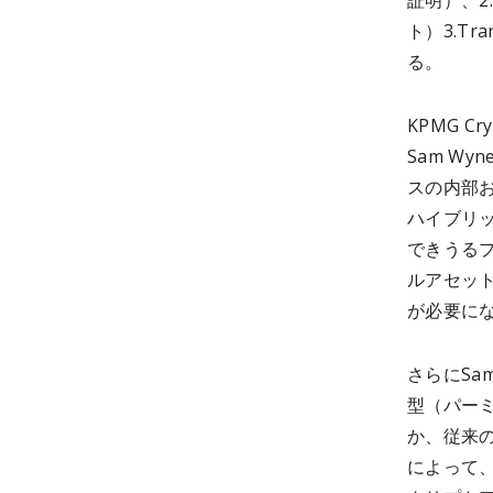
証明）、2
ト）3.Tr
る。
KPMG C
Sam W
スの内部
ハイブリ
できうる
ルアセッ
が必要に
さらにSa
型（パー
か、従来
によって