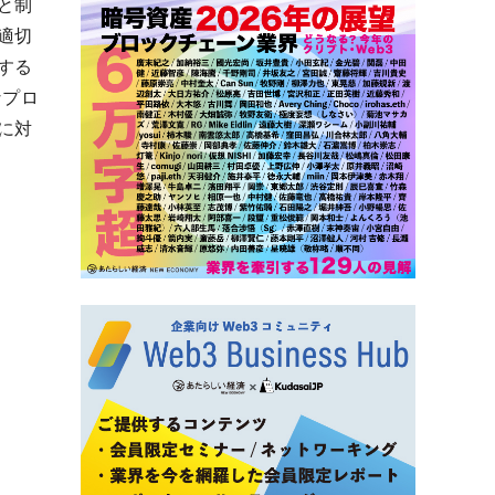
と制
適切
する
なプロ
に対