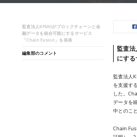
監査法人KPMGがブロックチェーンと金
融データを統合可能にするサービス
「Chain Fusion」を発表
監査法
編集部のコメント
にするサ
監査法人
を支援する
した。Ch
データを
中とのこ
Chain 