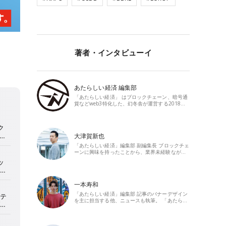
著者・インタビューイ
あたらしい経済 編集部
「あたらしい経済」 はブロックチェーン、暗号通
貨などweb3特化した、幻冬舎が運営する2018…
大津賀新也
「あたらしい経済」編集部 副編集長 ブロックチェ
ーンに興味を持ったことから、業界未経験なが…
一本寿和
「あたらしい経済」編集部 記事のバナーデザイン
を主に担当する他、ニュースも執筆。 「あたら…