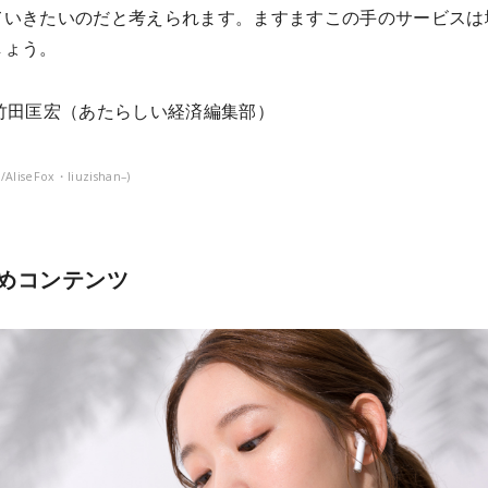
ていきたいのだと考えられます。ますますこの手のサービスは
しょう。
竹田匡宏（あたらしい経済編集部）
k/AliseFox・liuzishan–)
めコンテンツ