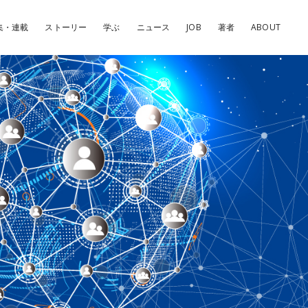
集・連載
ストーリー
学ぶ
ニュース
JOB
著者
ABOUT