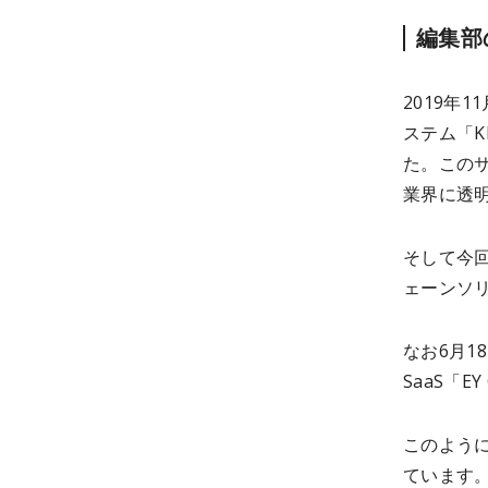
編集部
2019年
ステム「K
た。この
業界に透
そして今
ェーンソ
なお6月1
SaaS「E
このよう
ています