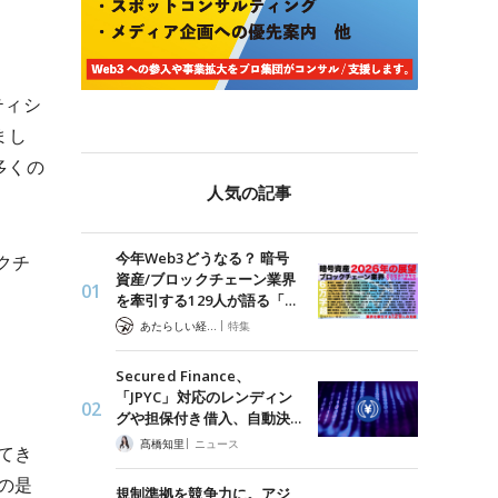
ティシ
まし
多くの
人気の記事
今年Web3どうなる？ 暗号
クチ
資産/ブロックチェーン業界
を牽引する129人が語る「…
|
あたらしい経済 編集部
特集
Secured Finance、
「JPYC」対応のレンディン
グや担保付き借入、自動決…
|
髙橋知里
ニュース
てき
の是
規制準拠を競争力に。アジ