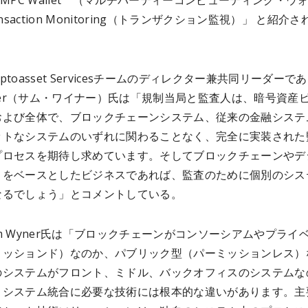
.MPC Wallet （マルチパーティーコンピューティング・ウ
ansaction Monitoring（トランザクション監視）」 と紹介
ryptoasset Servicesチームのディレクター兼共同リーダーで
yner（サム・ワイナー）氏は「規制当局と監査人は、暗号資産
および全体で、ブロックチェーンシステム、従来の金融システ
ットなシステムのいずれに関わることなく、完全に実装された
プロセスを期待し求めています。そしてブロックチェーンやデ
トをベースとしたビジネスであれば、監査のために個別のシス
なるでしょう」とコメントしている。
m Wyner氏は「ブロックチェーンがコンソーシアムやプライ
ミッションド）なのか、パブリック型（パーミッションレス）
のシステムがフロント、ミドル、バックオフィスのシステムな
、システム統合に必要な技術には根本的な違いがあります。主