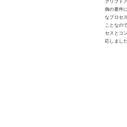
クリプト
御の要件
なプロセ
ことなので
セスとコ
応しまし