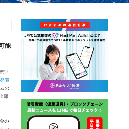
可能
管理
発表
テムの
出願
備金の