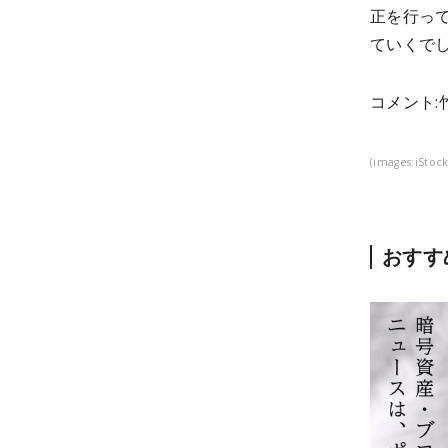
正を行っ
ていくで
コメント:
(images:iStoc
おすす