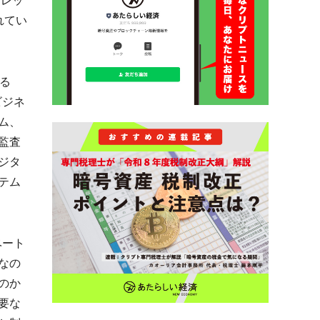
ォレッ
されてい
ある
ビジネ
ム、
監査
ジタ
テム
ベート
なの
のか
要な