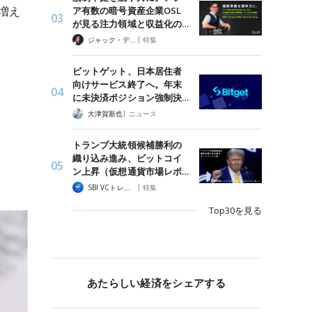
増え
ア有数の暗号資産企業OSL
が見る注力領域と収益化の…
|
ジャック・デロン（Jack Derong）
特集
ビットゲット、日本居住者
向けサービス終了へ。年末
に未決済ポジション強制決…
|
大津賀新也
ニュース
トランプ大統領候補勝利の
織り込み進み、ビットコイ
ン上昇（仮想通貨市場レポ…
|
SBI VCトレード
特集
Top30を見る
あたらしい経済をシェアする