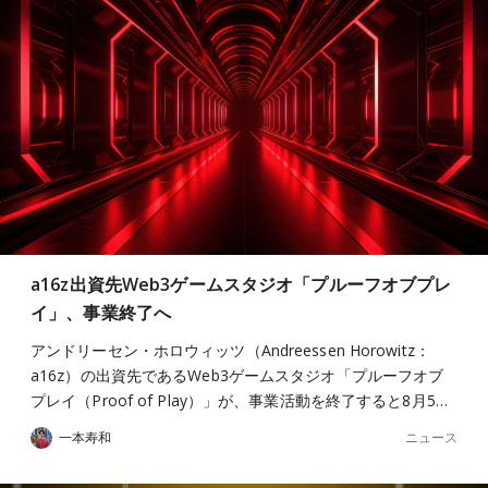
a16z出資先Web3ゲームスタジオ「プルーフオブプレ
イ」、事業終了へ
アンドリーセン・ホロウィッツ（Andreessen Horowitz：
a16z）の出資先であるWeb3ゲームスタジオ「プルーフオブ
プレイ（Proof of Play）」が、事業活動を終了すると8月5…
ニュース
一本寿和