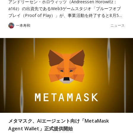
アンドリーセン・ホロウィッツ（Andreessen Horowitz：
a16z）の出資先であるWeb3ゲームスタジオ「プルーフオブ
プレイ（Proof of Play）」が、事業活動を終了すると8月5…
ニュース
一本寿和
メタマスク、AIエージェント向け「MetaMask
Agent Wallet」正式提供開始