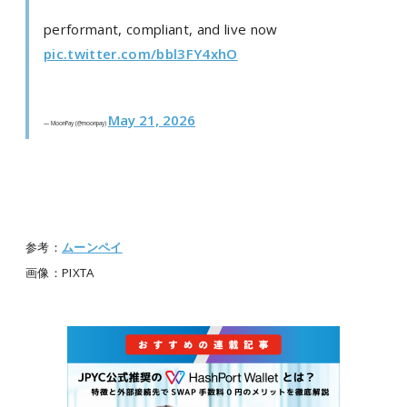
performant, compliant, and live now
pic.twitter.com/bbl3FY4xhO
May 21, 2026
— MoonPay (@moonpay)
参考：
ムーンペイ
画像：PIXTA