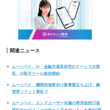
関連ニュース
ムーンペイ、AI・金融市場系研究のドーンラボ買
収、AI取引ツール提供開始
ムーンペイ、機関投資家向け新事業立ち上げ。鍵
管理ソドット買収で
ムーンペイ、エンドユーザー名義の専用仮想口座
発行サービス「バーチャルアカウント」を米NY州